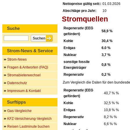
Nettopreise gültig seit::
01.03.2026
Abschläge pro Jahr:
10
Stromquellen
Suche
Regenerativ (EEG
58,9 %
gefördert)
Kohle
30,4 %
Erdgas
6.0 %
Strom-News & Service
Nuklear
3,7 %
Strom-News
sonstige fossile
0,8 %
Fragen & Antworten (FAQ)
Energieträger
Regenerativ
0,2 %
Stromabieterwechsel
Zum Vergleich die Daten für den bundesde
Datenschutz
Regenerativ (EEG
Impressum & Kontakt
40,7 % %
gefördert)
Surftipps
Kohle
32,5 % %
Erdgas
10,8 % %
Gas-Vergleiche
Regenerativ
8,2 % %
KFZ-Versicherung-Vergleich
Nuklear
6,6 % %
Reisen Lastminute buchen