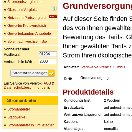
Strompreisvergleiche
Grundversorgun
Ökostrom Vergleich
Auf dieser Seite finden
Heizstrom Preisvergleich
Gewerbe Preisvergleich
des von Ihnen gewählten
Gewerbekunden-Angebote
Bewertung des Tarifs. Gl
So einfach wechseln Sie
Ihnen gewählten Tarifs 
Schnellrechner:
Strom Ihren ökologische
Postleitzahl:
Verbrauch in kWh:
Anbieter:
Stadtwerke Prenzlau GmbH
Grundversorgung
Tarif:
Ein Service von Verivox (
AGB
&
Datenschutzbestimmungen
).
Produktdetails
Stromanbieter
Kündigungsfrist:
2 Wochen
Erstlaufzeit:
auf unbestimmte 
Stromanbieter
Vertragsverlängerung:
auf unbestimmte 
Stadtwerke
Kaution:
keine
Stromanbieter in Großstädten
Abschläge:
monatlich