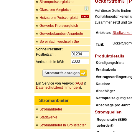
UckerStrom® | P
Strompreisvergleiche
Ökostrom Vergleich
Auf dieser Seite finde
Kontaktmöglichkeiten u
Heizstrom Preisvergleich
zusammensetzt und Sie 
Gewerbe Preisvergleich
Anbieter:
Stadtwerke
Gewerbekunden-Angebote
So einfach wechseln Sie
UckerStrom®
Tarif:
Schnellrechner:
Postleitzahl:
Produktdetails
Verbrauch in kWh:
Kündigungsfrist:
Erstlaufzeit:
Vertragsverlängerung
Ein Service von Verivox (
AGB
&
Kaution:
Datenschutzbestimmungen
).
Abschläge:
Nettopreise gültig seit
Stromanbieter
Abschläge pro Jahr:
Stromanbieter
Stromquellen
Stadtwerke
Regenerativ (EEG
Stromanbieter in Großstädten
gefördert)