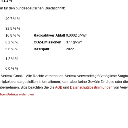
41,1 %
en für den bundesdeutschen Durchschnitt:
40,7 % %
32,5 % %
10,8 % %
Radioaktiver Abfall
0,0002 g/kWh
8,2 % %
CO2-Emissionen
377 g/kWh
6,6 % %
Basisjahr
2022
1,2 % %
0,0 % %
Verivox GmbH - Alle Rechte vorbehalten. Verivox verwendet größtmögliche Sorgfalt 
htigkeit der dargestellten Informationen, kann aber keine Gewähr für diese oder die
 übernehmen. Bitte beachten Sie die
AGB
und
Datenschutzbestimmungen
von Veriv
digen
Verträge widerrufen