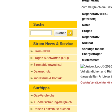
Regenerativ
Zum Vergleich die Dat
Regenerativ (EEG
gefördert)
Suche
Kohle
Erdgas
Regenerativ
Nuklear
Strom-News & Service
sonstige fossile
Strom-News
Energieträger
Fragen & Antworten (FAQ)
Mieterstrom
Stromabieterwechsel
© 2026 
Datenschutz
Vollständigkeit und Ric
dargestellten Anbieter
Impressum & Kontakt
Cookies
Verträge hier kün
Surftipps
Gas-Vergleiche
KFZ-Versicherung-Vergleich
Reisen Lastminute buchen