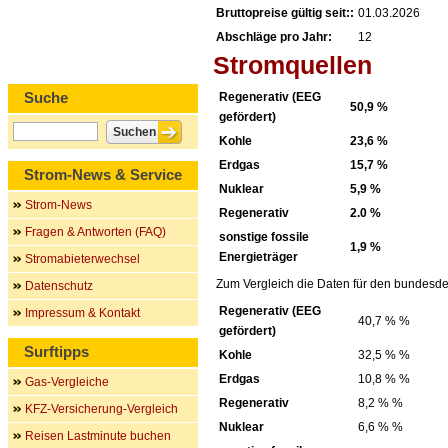
Bruttopreise gültig seit::
01.03.2026
Abschläge pro Jahr:
12
Stromquellen
Suche
Regenerativ (EEG
50,9 %
gefördert)
Kohle
23,6 %
Erdgas
15,7 %
Strom-News & Service
Nuklear
5,9 %
Strom-News
Regenerativ
2.0 %
Fragen & Antworten (FAQ)
sonstige fossile
1,9 %
Energieträger
Stromabieterwechsel
Zum Vergleich die Daten für den bundesde
Datenschutz
Regenerativ (EEG
Impressum & Kontakt
40,7 % %
gefördert)
Surftipps
Kohle
32,5 % %
Erdgas
10,8 % %
Gas-Vergleiche
Regenerativ
8,2 % %
KFZ-Versicherung-Vergleich
Nuklear
6,6 % %
Reisen Lastminute buchen