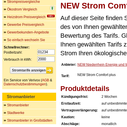
Strompreisvergleiche
NEW Strom Comf
Ökostrom Vergleich
Auf dieser Seite finden
Heizstrom Preisvergleich
Gewerbe Preisvergleich
des von Ihnen gewählten
Gewerbekunden-Angebote
Bewertung des Tarifs. Gl
So einfach wechseln Sie
Ihnen gewählten Tarifs 
Schnellrechner:
Strom Ihren ökologische
Postleitzahl:
Verbrauch in kWh:
Anbieter:
NEW Niederrhein Energie und
NEW Strom Comfort plus
Tarif:
Ein Service von Verivox (
AGB
&
Datenschutzbestimmungen
).
Produktdetails
Stromanbieter
Kündigungsfrist:
2 Wochen
Erstlaufzeit:
auf unbestimmte
Stromanbieter
Vertragsverlängerung:
auf unbestimmte
Stadtwerke
Kaution:
keine
Stromanbieter in Großstädten
Abschläge:
monatlich