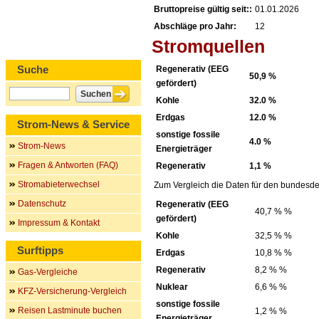
Bruttopreise gültig seit::
01.01.2026
Abschläge pro Jahr:
12
Stromquellen
Suche
Regenerativ (EEG
50,9 %
gefördert)
Kohle
32.0 %
Erdgas
12.0 %
Strom-News & Service
sonstige fossile
4.0 %
Strom-News
Energieträger
Fragen & Antworten (FAQ)
Regenerativ
1,1 %
Stromabieterwechsel
Zum Vergleich die Daten für den bundesde
Datenschutz
Regenerativ (EEG
40,7 % %
gefördert)
Impressum & Kontakt
Kohle
32,5 % %
Surftipps
Erdgas
10,8 % %
Regenerativ
8,2 % %
Gas-Vergleiche
Nuklear
6,6 % %
KFZ-Versicherung-Vergleich
sonstige fossile
Reisen Lastminute buchen
1,2 % %
Energieträger