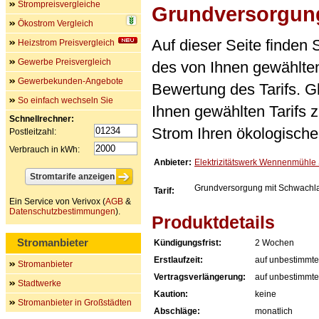
Strompreisvergleiche
Grundversorgung
Ökostrom Vergleich
Auf dieser Seite finden
Heizstrom Preisvergleich
Gewerbe Preisvergleich
des von Ihnen gewählten
Gewerbekunden-Angebote
Bewertung des Tarifs. Gl
So einfach wechseln Sie
Ihnen gewählten Tarifs 
Schnellrechner:
Strom Ihren ökologische
Postleitzahl:
Verbrauch in kWh:
Anbieter:
Elektrizitätswerk Wennenmühle
Grundversorgung mit Schwachla
Tarif:
Ein Service von Verivox (
AGB
&
Datenschutzbestimmungen
).
Produktdetails
Stromanbieter
Kündigungsfrist:
2 Wochen
Erstlaufzeit:
auf unbestimmte
Stromanbieter
Vertragsverlängerung:
auf unbestimmte
Stadtwerke
Kaution:
keine
Stromanbieter in Großstädten
Abschläge:
monatlich