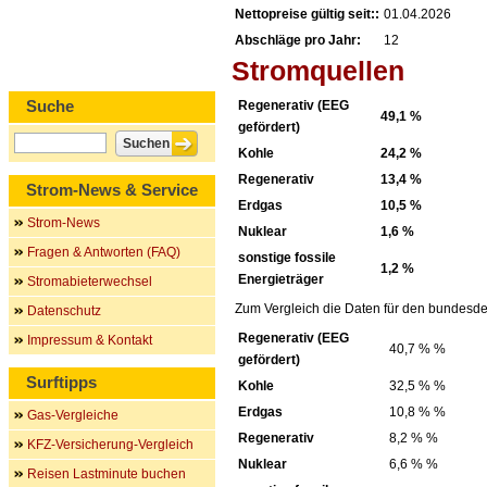
Nettopreise gültig seit::
01.04.2026
Abschläge pro Jahr:
12
Stromquellen
Suche
Regenerativ (EEG
49,1 %
gefördert)
Kohle
24,2 %
Regenerativ
13,4 %
Strom-News & Service
Erdgas
10,5 %
Strom-News
Nuklear
1,6 %
Fragen & Antworten (FAQ)
sonstige fossile
1,2 %
Energieträger
Stromabieterwechsel
Zum Vergleich die Daten für den bundesde
Datenschutz
Regenerativ (EEG
Impressum & Kontakt
40,7 % %
gefördert)
Surftipps
Kohle
32,5 % %
Erdgas
10,8 % %
Gas-Vergleiche
Regenerativ
8,2 % %
KFZ-Versicherung-Vergleich
Nuklear
6,6 % %
Reisen Lastminute buchen