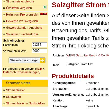
Strompreisvergleiche
Salzgitter Strom 
Ökostrom Vergleich
Auf dieser Seite finden
Heizstrom Preisvergleich
Gewerbe Preisvergleich
des von Ihnen gewählten
Gewerbekunden-Angebote
Bewertung des Tarifs. Gl
So einfach wechseln Sie
Ihnen gewählten Tarifs 
Schnellrechner:
Strom Ihren ökologische
Postleitzahl:
Verbrauch in kWh:
Anbieter:
WEVG Salzgitter GmbH & Co. K
Salzgitter Strom flex
Tarif:
Ein Service von Verivox (
AGB
&
Datenschutzbestimmungen
).
Produktdetails
Stromanbieter
Kündigungsfrist:
2 Wochen
Erstlaufzeit:
auf unbestimmte 
Stromanbieter
Vertragsverlängerung:
auf unbestimmte 
Stadtwerke
Kaution:
keine
Stromanbieter in Großstädten
Abschläge:
monatlich