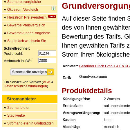
Strompreisvergleiche
Grundversorgun
Ökostrom Vergleich
Auf dieser Seite finden
Heizstrom Preisvergleich
Gewerbe Preisvergleich
des von Ihnen gewählten
Gewerbekunden-Angebote
Bewertung des Tarifs. Gl
So einfach wechseln Sie
Ihnen gewählten Tarifs 
Schnellrechner:
Strom Ihren ökologische
Postleitzahl:
Verbrauch in kWh:
Anbieter:
Gebrüder Eirich GmbH & Co KG E
Grundversorgung
Tarif:
Ein Service von Verivox (
AGB
&
Datenschutzbestimmungen
).
Produktdetails
Stromanbieter
Kündigungsfrist:
2 Wochen
Erstlaufzeit:
auf unbestimmte
Stromanbieter
Vertragsverlängerung:
auf unbestimmte
Stadtwerke
Kaution:
keine
Stromanbieter in Großstädten
Abschläge:
monatlich