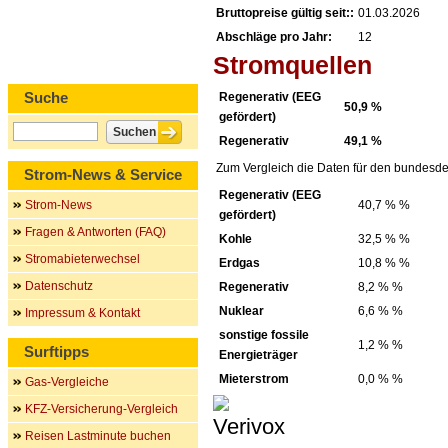
Bruttopreise gültig seit::
01.03.2026
Abschläge pro Jahr:
12
Stromquellen
Suche
Regenerativ (EEG
50,9 %
gefördert)
Regenerativ
49,1 %
Zum Vergleich die Daten für den bundesde
Strom-News & Service
Regenerativ (EEG
Strom-News
40,7 % %
gefördert)
Fragen & Antworten (FAQ)
Kohle
32,5 % %
Stromabieterwechsel
Erdgas
10,8 % %
Datenschutz
Regenerativ
8,2 % %
Nuklear
6,6 % %
Impressum & Kontakt
sonstige fossile
1,2 % %
Surftipps
Energieträger
Mieterstrom
0,0 % %
Gas-Vergleiche
KFZ-Versicherung-Vergleich
Reisen Lastminute buchen