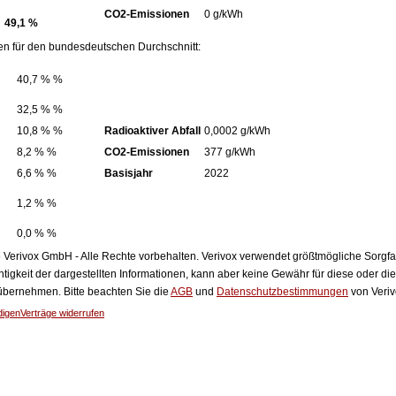
CO2-Emissionen
0 g/kWh
49,1 %
en für den bundesdeutschen Durchschnitt:
40,7 % %
32,5 % %
10,8 % %
Radioaktiver Abfall
0,0002 g/kWh
8,2 % %
CO2-Emissionen
377 g/kWh
6,6 % %
Basisjahr
2022
1,2 % %
0,0 % %
Verivox GmbH - Alle Rechte vorbehalten. Verivox verwendet größtmögliche Sorgfalt 
htigkeit der dargestellten Informationen, kann aber keine Gewähr für diese oder die
 übernehmen. Bitte beachten Sie die
AGB
und
Datenschutzbestimmungen
von Veriv
digen
Verträge widerrufen