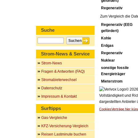
gefördert)
Regenerativ
Zum Vergleich die Dat
Regenerativ (EEG
Suche
gefördert)
Kohle
Erdgas
Regenerativ
Strom-News & Service
Nuklear
Strom-News
sonstige fossile
Fragen & Antworten (FAQ)
Energieträger
Stromabieterwechsel
Mieterstrom
Datenschutz
© 2026 
Vollständigkeit und Ric
Impressum & Kontakt
dargestellten Anbieter
Surftipps
Cookies
Verträge hier kün
Gas-Vergleiche
KFZ-Versicherung-Vergleich
Reisen Lastminute buchen