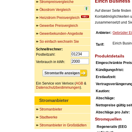
Eirich Business
Strompreisvergleiche
Ökostrom Vergleich
Auf dieser Seite finde
Kontaktmöglichkeiten u
Heizstrom Preisvergleich
zusammensetzt und Sie 
Gewerbe Preisvergleich
Anbieter:
Gebrüder Ei
Gewerbekunden-Angebote
So einfach wechseln Sie
Eirich Busi
Tarif:
Schnellrechner:
Postleitzahl:
Produktdetails
Verbrauch in kWh:
Eingeschränkte Preis
Kündigungsfrist:
Erstlaufzeit:
Ein Service von Verivox (
AGB
&
Vertragsverlängerung
Datenschutzbestimmungen
).
Kaution:
Abschläge:
Stromanbieter
Nettopreise gültig seit
Stromanbieter
Abschläge pro Jahr:
Stadtwerke
Stromquellen
Stromanbieter in Großstädten
Regenerativ (EEG