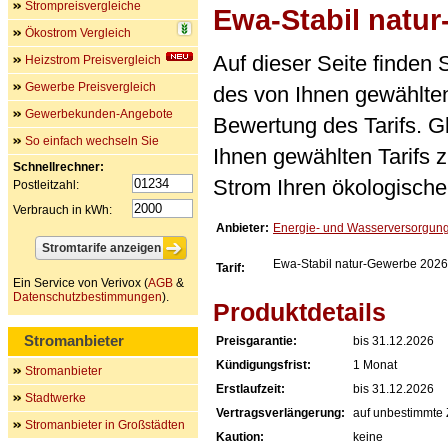
Strompreisvergleiche
Ewa-Stabil natu
Ökostrom Vergleich
Auf dieser Seite finden
Heizstrom Preisvergleich
Gewerbe Preisvergleich
des von Ihnen gewählten
Gewerbekunden-Angebote
Bewertung des Tarifs. Gl
So einfach wechseln Sie
Ihnen gewählten Tarifs 
Schnellrechner:
Strom Ihren ökologische
Postleitzahl:
Verbrauch in kWh:
Anbieter:
Energie- und Wasserversorgun
Ewa-Stabil natur-Gewerbe 2026
Tarif:
Ein Service von Verivox (
AGB
&
Datenschutzbestimmungen
).
Produktdetails
Stromanbieter
Preisgarantie:
bis 31.12.2026
Kündigungsfrist:
1 Monat
Stromanbieter
Erstlaufzeit:
bis 31.12.2026
Stadtwerke
Vertragsverlängerung:
auf unbestimmte 
Stromanbieter in Großstädten
Kaution:
keine