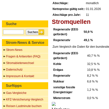
Abschläge:
monatlich
Nettopreise gültig seit::
01.01.2026
Abschläge pro Jahr:
11
Stromquellen
Suche
Regenerativ (EEG
50,9 %
gefördert)
Regenerativ
49,1 %
Strom-News & Service
Zum Vergleich die Daten für den bundesde
Strom-News
Regenerativ (EEG
40,7 % %
Fragen & Antworten (FAQ)
gefördert)
Stromabieterwechsel
Kohle
32,5 % %
Datenschutz
Erdgas
10,8 % %
Regenerativ
8,2 % %
Impressum & Kontakt
Nuklear
6,6 % %
Surftipps
sonstige fossile
1,2 % %
Energieträger
Gas-Vergleiche
Mieterstrom
0,0 % %
KFZ-Versicherung-Vergleich
Reisen Lastminute buchen