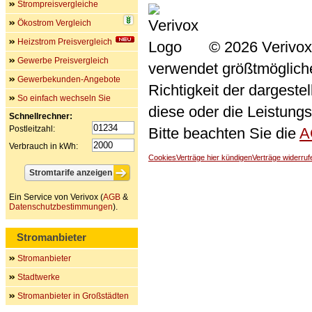
Strompreisvergleiche
Ökostrom Vergleich
Heizstrom Preisvergleich
© 2026 Verivox
Gewerbe Preisvergleich
verwendet größtmögliche 
Gewerbekunden-Angebote
Richtigkeit der dargeste
So einfach wechseln Sie
diese oder die Leistungs
Schnellrechner:
Postleitzahl:
Bitte beachten Sie die
A
Verbrauch in kWh:
Cookies
Verträge hier kündigen
Verträge widerruf
Ein Service von Verivox (
AGB
&
Datenschutzbestimmungen
).
Stromanbieter
Stromanbieter
Stadtwerke
Stromanbieter in Großstädten