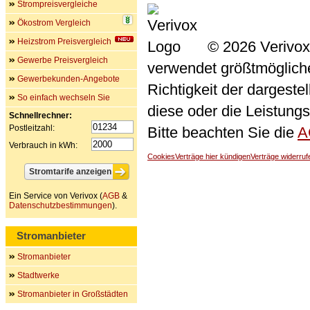
Strompreisvergleiche
Ökostrom Vergleich
Heizstrom Preisvergleich
© 2026 Verivox
Gewerbe Preisvergleich
verwendet größtmögliche 
Gewerbekunden-Angebote
Richtigkeit der dargeste
So einfach wechseln Sie
diese oder die Leistungs
Schnellrechner:
Postleitzahl:
Bitte beachten Sie die
A
Verbrauch in kWh:
Cookies
Verträge hier kündigen
Verträge widerruf
Ein Service von Verivox (
AGB
&
Datenschutzbestimmungen
).
Stromanbieter
Stromanbieter
Stadtwerke
Stromanbieter in Großstädten