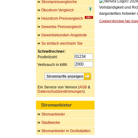
© 2026 
Strompreisvergleiche
Vollständigkeit und Ric
Ökostrom Vergleich
dargestellten Anbieter
Heizstrom Preisvergleich
Cookies
Verträge hier kün
Gewerbe Preisvergleich
Gewerbekunden-Angebote
So einfach wechseln Sie
Schnellrechner:
Postleitzahl:
Verbrauch in kWh:
Ein Service von Verivox (
AGB
&
Datenschutzbestimmungen
).
Stromanbieter
Stromanbieter
Stadtwerke
Stromanbieter in Großstädten