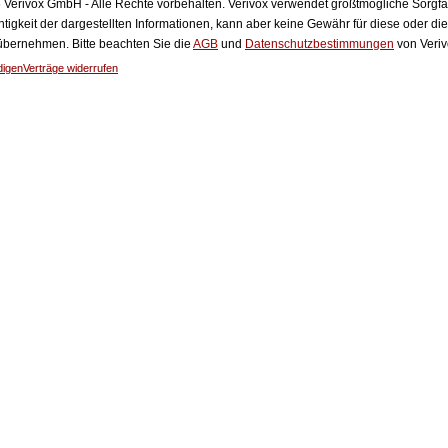
Verivox GmbH - Alle Rechte vorbehalten. Verivox verwendet größtmögliche Sorgfalt 
htigkeit der dargestellten Informationen, kann aber keine Gewähr für diese oder die
 übernehmen. Bitte beachten Sie die
AGB
und
Datenschutzbestimmungen
von Veriv
digen
Verträge widerrufen