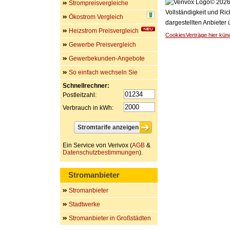
© 2026 
Strompreisvergleiche
Vollständigkeit und Ric
Ökostrom Vergleich
dargestellten Anbieter
Heizstrom Preisvergleich
Cookies
Verträge hier kün
Gewerbe Preisvergleich
Gewerbekunden-Angebote
So einfach wechseln Sie
Schnellrechner:
Postleitzahl:
Verbrauch in kWh:
Ein Service von Verivox (
AGB
&
Datenschutzbestimmungen
).
Stromanbieter
Stromanbieter
Stadtwerke
Stromanbieter in Großstädten