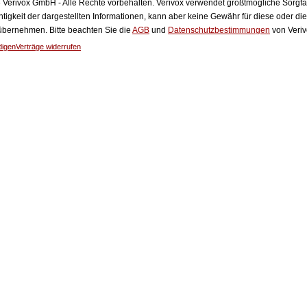
Verivox GmbH - Alle Rechte vorbehalten. Verivox verwendet größtmögliche Sorgfalt 
htigkeit der dargestellten Informationen, kann aber keine Gewähr für diese oder die
 übernehmen. Bitte beachten Sie die
AGB
und
Datenschutzbestimmungen
von Veriv
digen
Verträge widerrufen