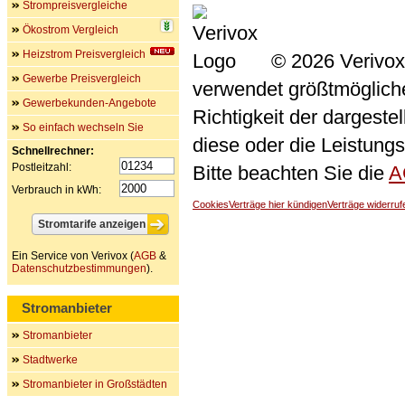
Strompreisvergleiche
Ökostrom Vergleich
Heizstrom Preisvergleich
© 2026 Verivox
Gewerbe Preisvergleich
verwendet größtmögliche 
Gewerbekunden-Angebote
Richtigkeit der dargeste
So einfach wechseln Sie
diese oder die Leistungs
Schnellrechner:
Postleitzahl:
Bitte beachten Sie die
A
Verbrauch in kWh:
Cookies
Verträge hier kündigen
Verträge widerruf
Ein Service von Verivox (
AGB
&
Datenschutzbestimmungen
).
Stromanbieter
Stromanbieter
Stadtwerke
Stromanbieter in Großstädten