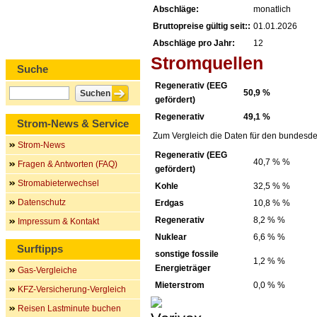
Abschläge:
monatlich
Bruttopreise gültig seit::
01.01.2026
Abschläge pro Jahr:
12
Stromquellen
Suche
Regenerativ (EEG
50,9 %
gefördert)
Regenerativ
49,1 %
Strom-News & Service
Zum Vergleich die Daten für den bundesde
Strom-News
Regenerativ (EEG
40,7 % %
Fragen & Antworten (FAQ)
gefördert)
Stromabieterwechsel
Kohle
32,5 % %
Datenschutz
Erdgas
10,8 % %
Regenerativ
8,2 % %
Impressum & Kontakt
Nuklear
6,6 % %
Surftipps
sonstige fossile
1,2 % %
Energieträger
Gas-Vergleiche
Mieterstrom
0,0 % %
KFZ-Versicherung-Vergleich
Reisen Lastminute buchen