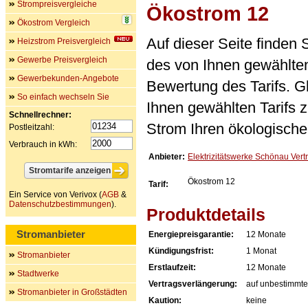
Strompreisvergleiche
Ökostrom 12
Ökostrom Vergleich
Auf dieser Seite finden
Heizstrom Preisvergleich
Gewerbe Preisvergleich
des von Ihnen gewählten
Gewerbekunden-Angebote
Bewertung des Tarifs. Gl
So einfach wechseln Sie
Ihnen gewählten Tarifs 
Schnellrechner:
Strom Ihren ökologische
Postleitzahl:
Verbrauch in kWh:
Anbieter:
Elektrizitätswerke Schönau Ver
Ökostrom 12
Tarif:
Ein Service von Verivox (
AGB
&
Datenschutzbestimmungen
).
Produktdetails
Stromanbieter
Energiepreisgarantie:
12 Monate
Kündigungsfrist:
1 Monat
Stromanbieter
Erstlaufzeit:
12 Monate
Stadtwerke
Vertragsverlängerung:
auf unbestimmte
Stromanbieter in Großstädten
Kaution:
keine