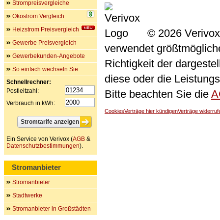
Strompreisvergleiche
Ökostrom Vergleich
Heizstrom Preisvergleich
© 2026 Verivox
Gewerbe Preisvergleich
verwendet größtmögliche 
Gewerbekunden-Angebote
Richtigkeit der dargeste
So einfach wechseln Sie
diese oder die Leistungs
Schnellrechner:
Postleitzahl:
Bitte beachten Sie die
A
Verbrauch in kWh:
Cookies
Verträge hier kündigen
Verträge widerruf
Ein Service von Verivox (
AGB
&
Datenschutzbestimmungen
).
Stromanbieter
Stromanbieter
Stadtwerke
Stromanbieter in Großstädten