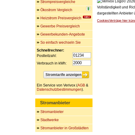
© 2026 
Strompreisvergleiche
Vollständigkeit und Ric
Ökostrom Vergleich
dargestellten Anbieter
Heizstrom Preisvergleich
Cookies
Verträge hier kün
Gewerbe Preisvergleich
Gewerbekunden-Angebote
So einfach wechseln Sie
Schnellrechner:
Postleitzahl:
Verbrauch in kWh:
Ein Service von Verivox (
AGB
&
Datenschutzbestimmungen
).
Stromanbieter
Stromanbieter
Stadtwerke
Stromanbieter in Großstädten