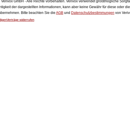
Verivox GmbH - Alle Rechte vorbehalten. Verivox verwendet größtmögliche Sorgfalt 
htigkeit der dargestellten Informationen, kann aber keine Gewähr für diese oder die
 übernehmen. Bitte beachten Sie die
AGB
und
Datenschutzbestimmungen
von Veriv
digen
Verträge widerrufen