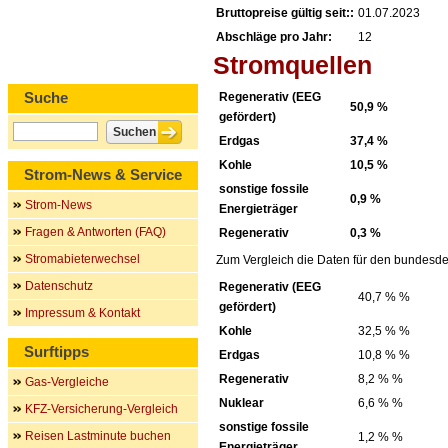
Bruttopreise gültig seit::
01.07.2023
Abschläge pro Jahr:
12
Stromquellen
Suche
Regenerativ (EEG
50,9 %
gefördert)
Erdgas
37,4 %
Kohle
10,5 %
Strom-News & Service
sonstige fossile
0,9 %
Strom-News
Energieträger
Fragen & Antworten (FAQ)
Regenerativ
0,3 %
Stromabieterwechsel
Zum Vergleich die Daten für den bundesde
Datenschutz
Regenerativ (EEG
40,7 % %
gefördert)
Impressum & Kontakt
Kohle
32,5 % %
Surftipps
Erdgas
10,8 % %
Regenerativ
8,2 % %
Gas-Vergleiche
Nuklear
6,6 % %
KFZ-Versicherung-Vergleich
sonstige fossile
Reisen Lastminute buchen
1,2 % %
Energieträger