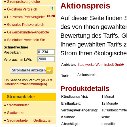
Strompreisvergleiche
Aktionspreis
Ökostrom Vergleich
Auf dieser Seite finden
Heizstrom Preisvergleich
Gewerbe Preisvergleich
des von Ihnen gewählten
Gewerbekunden-Angebote
Bewertung des Tarifs. Gl
So einfach wechseln Sie
Ihnen gewählten Tarifs 
Schnellrechner:
Strom Ihren ökologische
Postleitzahl:
Verbrauch in kWh:
Anbieter:
Stadtwerke Wolmirstedt GmbH
Aktionspreis
Tarif:
Ein Service von Verivox (
AGB
&
Datenschutzbestimmungen
).
Produktdetails
Stromanbieter
Kündigungsfrist:
1 Monat
Erstlaufzeit:
12 Monate
Stromanbieter
Vertragsverlängerung:
auf unbestimmte
Stadtwerke
Kaution:
keine
Stromanbieter in Großstädten
Abschläge:
monatlich