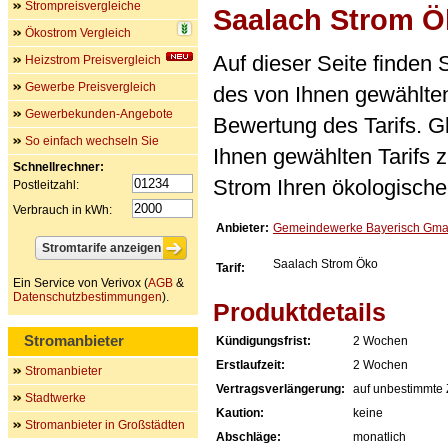
Strompreisvergleiche
Saalach Strom Ö
Ökostrom Vergleich
Auf dieser Seite finden
Heizstrom Preisvergleich
Gewerbe Preisvergleich
des von Ihnen gewählten
Gewerbekunden-Angebote
Bewertung des Tarifs. Gl
So einfach wechseln Sie
Ihnen gewählten Tarifs 
Schnellrechner:
Strom Ihren ökologische
Postleitzahl:
Verbrauch in kWh:
Anbieter:
Gemeindewerke Bayerisch Gma
Saalach Strom Öko
Tarif:
Ein Service von Verivox (
AGB
&
Datenschutzbestimmungen
).
Produktdetails
Stromanbieter
Kündigungsfrist:
2 Wochen
Erstlaufzeit:
2 Wochen
Stromanbieter
Vertragsverlängerung:
auf unbestimmte 
Stadtwerke
Kaution:
keine
Stromanbieter in Großstädten
Abschläge:
monatlich