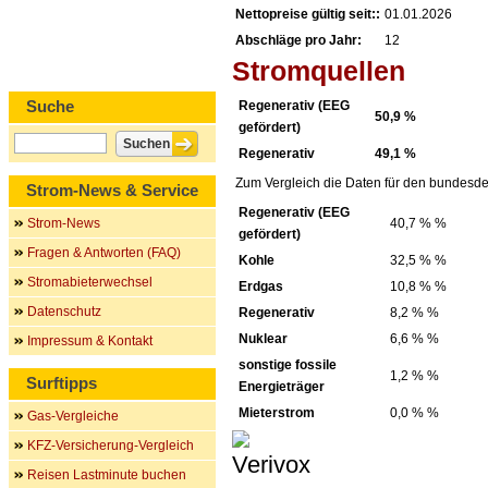
Nettopreise gültig seit::
01.01.2026
Abschläge pro Jahr:
12
Stromquellen
Suche
Regenerativ (EEG
50,9 %
gefördert)
Regenerativ
49,1 %
Zum Vergleich die Daten für den bundesde
Strom-News & Service
Regenerativ (EEG
Strom-News
40,7 % %
gefördert)
Fragen & Antworten (FAQ)
Kohle
32,5 % %
Stromabieterwechsel
Erdgas
10,8 % %
Datenschutz
Regenerativ
8,2 % %
Nuklear
6,6 % %
Impressum & Kontakt
sonstige fossile
1,2 % %
Surftipps
Energieträger
Mieterstrom
0,0 % %
Gas-Vergleiche
KFZ-Versicherung-Vergleich
Reisen Lastminute buchen