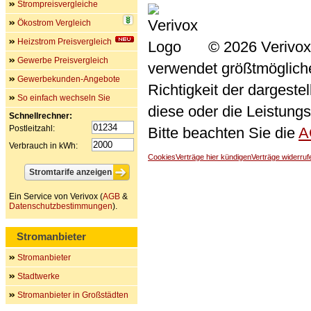
Strompreisvergleiche
Ökostrom Vergleich
Heizstrom Preisvergleich
© 2026 Verivox
Gewerbe Preisvergleich
verwendet größtmögliche 
Gewerbekunden-Angebote
Richtigkeit der dargeste
So einfach wechseln Sie
diese oder die Leistungs
Schnellrechner:
Postleitzahl:
Bitte beachten Sie die
A
Verbrauch in kWh:
Cookies
Verträge hier kündigen
Verträge widerruf
Ein Service von Verivox (
AGB
&
Datenschutzbestimmungen
).
Stromanbieter
Stromanbieter
Stadtwerke
Stromanbieter in Großstädten