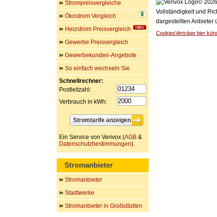
© 2026 
Strompreisvergleiche
Vollständigkeit und Ric
Ökostrom Vergleich
dargestellten Anbieter
Heizstrom Preisvergleich
Cookies
Verträge hier kün
Gewerbe Preisvergleich
Gewerbekunden-Angebote
So einfach wechseln Sie
Schnellrechner:
Postleitzahl:
Verbrauch in kWh:
Ein Service von Verivox (
AGB
&
Datenschutzbestimmungen
).
Stromanbieter
Stromanbieter
Stadtwerke
Stromanbieter in Großstädten