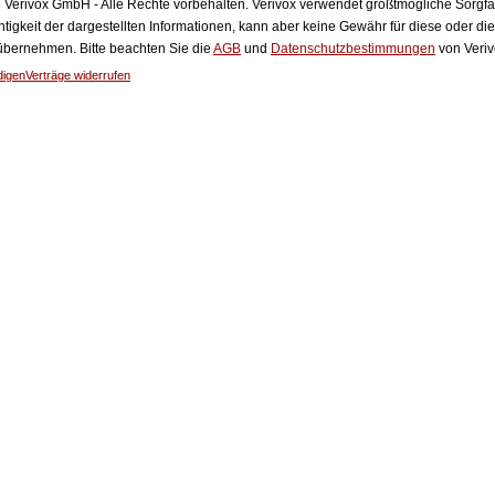
Verivox GmbH - Alle Rechte vorbehalten. Verivox verwendet größtmögliche Sorgfalt 
htigkeit der dargestellten Informationen, kann aber keine Gewähr für diese oder die
 übernehmen. Bitte beachten Sie die
AGB
und
Datenschutzbestimmungen
von Veriv
digen
Verträge widerrufen