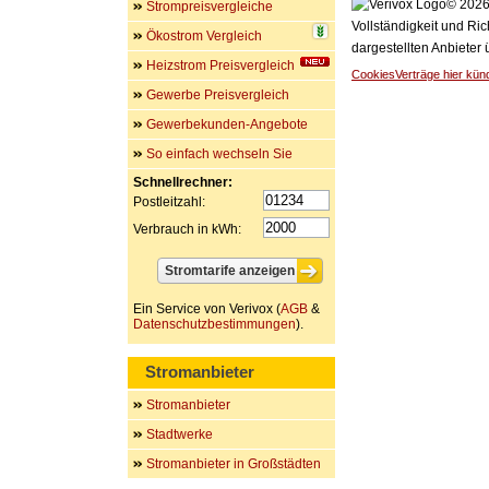
© 2026 
Strompreisvergleiche
Vollständigkeit und Ric
Ökostrom Vergleich
dargestellten Anbieter
Heizstrom Preisvergleich
Cookies
Verträge hier kün
Gewerbe Preisvergleich
Gewerbekunden-Angebote
So einfach wechseln Sie
Schnellrechner:
Postleitzahl:
Verbrauch in kWh:
Ein Service von Verivox (
AGB
&
Datenschutzbestimmungen
).
Stromanbieter
Stromanbieter
Stadtwerke
Stromanbieter in Großstädten