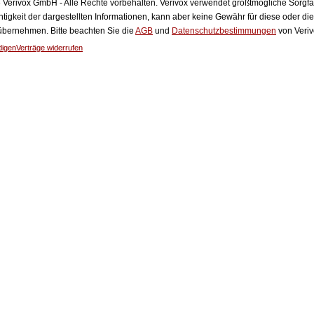
Verivox GmbH - Alle Rechte vorbehalten. Verivox verwendet größtmögliche Sorgfalt 
htigkeit der dargestellten Informationen, kann aber keine Gewähr für diese oder die
 übernehmen. Bitte beachten Sie die
AGB
und
Datenschutzbestimmungen
von Veriv
digen
Verträge widerrufen