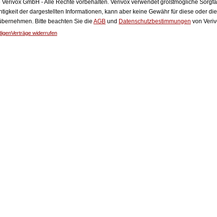
Verivox GmbH - Alle Rechte vorbehalten. Verivox verwendet größtmögliche Sorgfalt 
htigkeit der dargestellten Informationen, kann aber keine Gewähr für diese oder die
 übernehmen. Bitte beachten Sie die
AGB
und
Datenschutzbestimmungen
von Veriv
digen
Verträge widerrufen