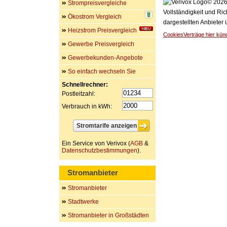
© 2026 
Strompreisvergleiche
Vollständigkeit und Ric
Ökostrom Vergleich
dargestellten Anbieter
Heizstrom Preisvergleich
Cookies
Verträge hier kün
Gewerbe Preisvergleich
Gewerbekunden-Angebote
So einfach wechseln Sie
Schnellrechner:
Postleitzahl:
Verbrauch in kWh:
Ein Service von Verivox (
AGB
&
Datenschutzbestimmungen
).
Stromanbieter
Stromanbieter
Stadtwerke
Stromanbieter in Großstädten