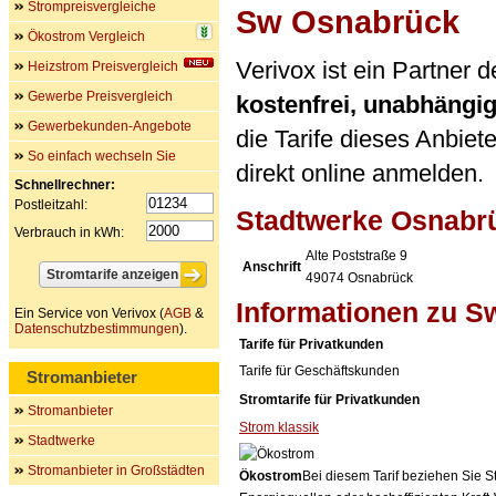
Strompreisvergleiche
Sw Osnabrück
Ökostrom Vergleich
Verivox ist ein Partner
Heizstrom Preisvergleich
Gewerbe Preisvergleich
kostenfrei, unabhängi
Gewerbekunden-Angebote
die Tarife dieses Anbiet
So einfach wechseln Sie
direkt online anmelden.
Schnellrechner:
Postleitzahl:
Stadtwerke Osnabr
Verbrauch in kWh:
Alte Poststraße 9
Anschrift
49074
Osnabrück
Informationen zu 
Ein Service von Verivox (
AGB
&
Datenschutzbestimmungen
).
Tarife für Privatkunden
Tarife für Geschäftskunden
Stromanbieter
Stromtarife für Privatkunden
Stromanbieter
Strom klassik
Stadtwerke
Stromanbieter in Großstädten
Ökostrom
Bei diesem Tarif beziehen Sie S