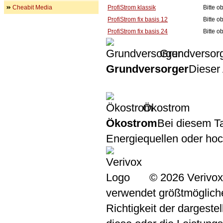
Cheabit Media
ProfiStrom klassik
Bitte 
ProfiStrom fix basis 12
Bitte 
ProfiStrom fix basis 24
Bitte 
Grundversor
Grundversorger
Dieser 
Ökostrom
Ökostrom
Bei diesem Ta
Energiequellen oder ho
© 2026 Verivox
verwendet größtmögliche 
Richtigkeit der dargeste