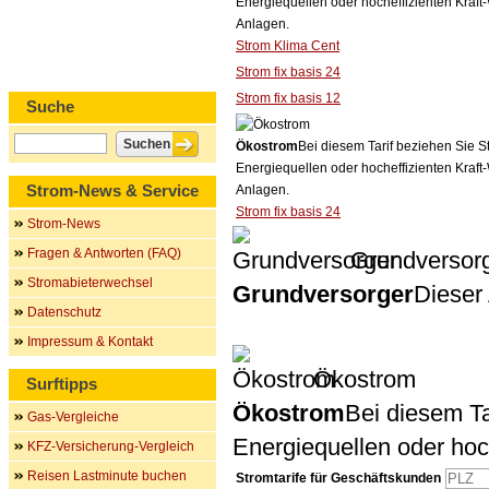
Energiequellen oder hocheffizienten Kraf
Anlagen.
Strom Klima Cent
Strom fix basis 24
Strom fix basis 12
Suche
Ökostrom
Bei diesem Tarif beziehen Sie S
Energiequellen oder hocheffizienten Kraf
Strom-News & Service
Anlagen.
Strom fix basis 24
Strom-News
Fragen & Antworten (FAQ)
Grundversor
Stromabieterwechsel
Grundversorger
Dieser 
Datenschutz
Impressum & Kontakt
Ökostrom
Surftipps
Ökostrom
Bei diesem Ta
Gas-Vergleiche
Energiequellen oder ho
KFZ-Versicherung-Vergleich
Reisen Lastminute buchen
Stromtarife für Geschäftskunden