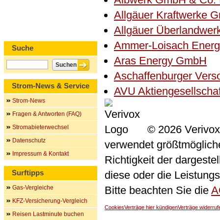
Allgäuer Kraftwerke 
Allgäuer Überlandwe
Ammer-Loisach Ener
Suche
Aras Energy GmbH
Aschaffenburger Ver
Strom-News & Service
AVU Aktiengesellscha
Strom-News
Fragen & Antworten (FAQ)
© 2026 Verivox
Stromabieterwechsel
Datenschutz
verwendet größtmögliche 
Impressum & Kontakt
Richtigkeit der dargeste
Surftipps
diese oder die Leistungs
Gas-Vergleiche
Bitte beachten Sie die
A
KFZ-Versicherung-Vergleich
Cookies
Verträge hier kündigen
Verträge widerruf
Reisen Lastminute buchen