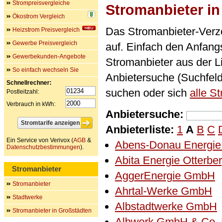
Strompreisvergleiche
Stromanbieter i
Ökostrom Vergleich
Das Stromanbieter-Verze
Heizstrom Preisvergleich
Gewerbe Preisvergleich
auf. Einfach den Anfan
Gewerbekunden-Angebote
Stromanbieter aus der L
So einfach wechseln Sie
Anbietersuche (Suchfel
Schnellrechner:
suchen oder sich
alle S
Postleitzahl:
Verbrauch in kWh:
Anbietersuche:
Anbieterliste:
1
A
B
C
Ein Service von Verivox (
AGB
&
Abens-Donau Energi
Datenschutzbestimmungen
).
Abita Energie Otterb
Stromanbieter
AggerEnergie GmbH
Stromanbieter
Ahrtal-Werke GmbH
Stadtwerke
Albstadtwerke GmbH
Stromanbieter in Großstädten
Albwerk GmbH & Co.