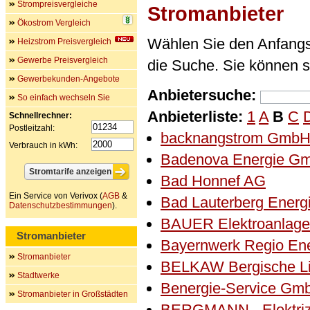
Strompreisvergleiche
Stromanbieter
Ökostrom Vergleich
Wählen Sie den Anfangs
Heizstrom Preisvergleich
Gewerbe Preisvergleich
die Suche. Sie können 
Gewerbekunden-Angebote
Anbietersuche:
So einfach wechseln Sie
Anbieterliste:
1
A
B
C
Schnellrechner:
Postleitzahl:
backnangstrom GmbH
Verbrauch in kWh:
Badenova Energie G
Bad Honnef AG
Ein Service von Verivox (
AGB
&
Bad Lauterberg Ener
Datenschutzbestimmungen
).
BAUER Elektroanlag
Stromanbieter
Bayernwerk Regio En
Stromanbieter
BELKAW Bergische Li
Stadtwerke
Benergie-Service Gm
Stromanbieter in Großstädten
BERGMANN - Elektriz