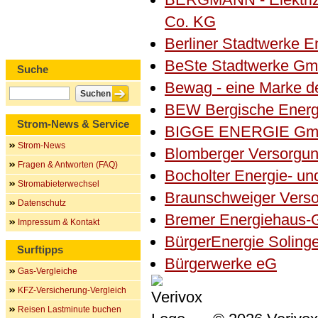
Co. KG
Berliner Stadtwerke 
BeSte Stadtwerke G
Suche
Bewag - eine Marke d
BEW Bergische Ener
Strom-News & Service
BIGGE ENERGIE Gm
Strom-News
Blomberger Versorgu
Fragen & Antworten (FAQ)
Bocholter Energie- 
Stromabieterwechsel
Braunschweiger Vers
Datenschutz
Bremer Energiehaus-
Impressum & Kontakt
BürgerEnergie Soling
Surftipps
Bürgerwerke eG
Gas-Vergleiche
KFZ-Versicherung-Vergleich
Reisen Lastminute buchen