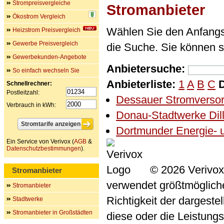
Strompreisvergleiche
Stromanbieter
Ökostrom Vergleich
Wählen Sie den Anfangs
Heizstrom Preisvergleich
Gewerbe Preisvergleich
die Suche. Sie können 
Gewerbekunden-Angebote
Anbietersuche:
So einfach wechseln Sie
Anbieterliste:
1
A
B
C
Schnellrechner:
Postleitzahl:
Dessauer Stromvers
Verbrauch in kWh:
Donau-Stadtwerke Dil
Dortmunder Energie-
Ein Service von Verivox (
AGB
&
Datenschutzbestimmungen
).
© 2026 Verivox
Stromanbieter
verwendet größtmögliche 
Stromanbieter
Richtigkeit der dargeste
Stadtwerke
Stromanbieter in Großstädten
diese oder die Leistungs