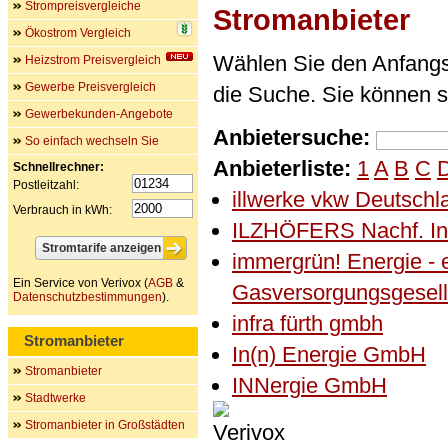
Strompreisvergleiche
Stromanbieter
Ökostrom Vergleich
Wählen Sie den Anfangs
Heizstrom Preisvergleich
Gewerbe Preisvergleich
die Suche. Sie können 
Gewerbekunden-Angebote
Anbietersuche:
So einfach wechseln Sie
Anbieterliste:
1
A
B
C
Schnellrechner:
Postleitzahl:
illwerke vkw Deutsch
Verbrauch in kWh:
ILZHÖFERS Nachf. In
immergrün! Energie - e
Ein Service von Verivox (
AGB
&
Gasversorgungsgesel
Datenschutzbestimmungen
).
infra fürth gmbh
Stromanbieter
In(n) Energie GmbH
Stromanbieter
INNergie GmbH
Stadtwerke
Stromanbieter in Großstädten