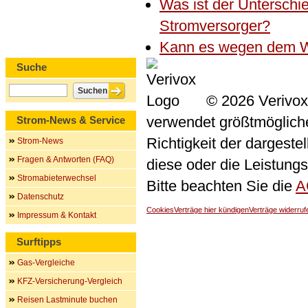
Was ist der Untersch
Stromversorger?
Kann es wegen dem W
Suche
© 2026 Verivox
verwendet größtmögliche 
Strom-News & Service
Richtigkeit der dargeste
Strom-News
Fragen & Antworten (FAQ)
diese oder die Leistungs
Stromabieterwechsel
Bitte beachten Sie die
A
Datenschutz
Cookies
Verträge hier kündigen
Verträge widerruf
Impressum & Kontakt
Surftipps
Gas-Vergleiche
KFZ-Versicherung-Vergleich
Reisen Lastminute buchen