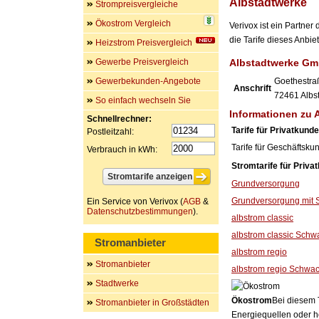
Albstadtwerke
Strompreisvergleiche
Ökostrom Vergleich
Verivox ist ein Partne
die Tarife dieses Anbi
Heizstrom Preisvergleich
Gewerbe Preisvergleich
Albstadtwerke G
Gewerbekunden-Angebote
Goethestra
Anschrift
72461
Albs
So einfach wechseln Sie
Informationen zu 
Schnellrechner:
Tarife für Privatkund
Postleitzahl:
Tarife für Geschäftsku
Verbrauch in kWh:
Stromtarife für Priva
Grundversorgung
Grundversorgung mit 
Ein Service von Verivox (
AGB
&
Datenschutzbestimmungen
).
albstrom classic
albstrom classic Schw
Stromanbieter
albstrom regio
Stromanbieter
albstrom regio Schwac
Stadtwerke
Ökostrom
Bei diesem 
Stromanbieter in Großstädten
Energiequellen oder h