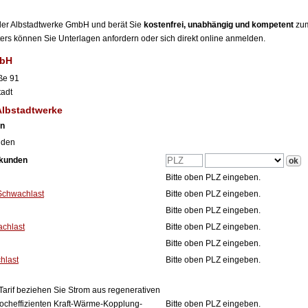
r der Albstadtwerke GmbH und berät Sie
kostenfrei, unabhängig und kompetent
zum
eters können Sie Unterlagen anfordern oder sich direkt online anmelden.
mbH
ße 91
tadt
Albstadtwerke
en
nden
tkunden
Bitte oben PLZ eingeben.
Schwachlast
Bitte oben PLZ eingeben.
Bitte oben PLZ eingeben.
achlast
Bitte oben PLZ eingeben.
Bitte oben PLZ eingeben.
hlast
Bitte oben PLZ eingeben.
Tarif beziehen Sie Strom aus regenerativen
ocheffizienten Kraft-Wärme-Kopplung-
Bitte oben PLZ eingeben.