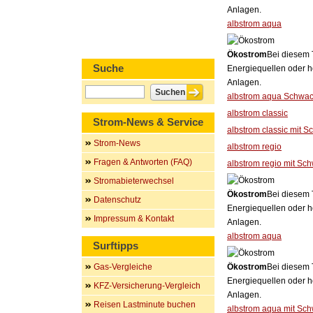
Anlagen.
albstrom aqua
Ökostrom
Bei diesem 
Suche
Energiequellen oder h
Anlagen.
albstrom aqua Schwac
albstrom classic
Strom-News & Service
albstrom classic mit S
Strom-News
albstrom regio
Fragen & Antworten (FAQ)
albstrom regio mit Sc
Stromabieterwechsel
Ökostrom
Bei diesem 
Datenschutz
Energiequellen oder h
Impressum & Kontakt
Anlagen.
albstrom aqua
Surftipps
Gas-Vergleiche
Ökostrom
Bei diesem 
Energiequellen oder h
KFZ-Versicherung-Vergleich
Anlagen.
Reisen Lastminute buchen
albstrom aqua mit Sch