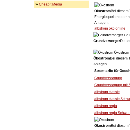
Cheabit Media
Ökostrom
Bei diesem 
Energiequellen oder h
Anlagen.
albstrom öko online
Gru
Grundversorger
Dieser
Ökostrom
Ökostrom
Bei diesem T
Anlagen.
Stromtarife für Gesc
Grundversorgung
Grundversorgung mit 
albstrom classic
albstrom classic Schw
albstrom regio
albstrom regio Schwac
Ökostrom
Bei diesem 