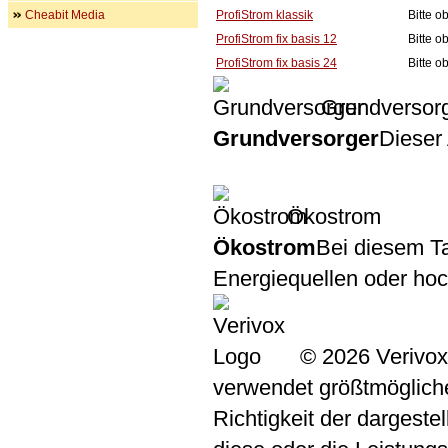
Cheabit Media
ProfiStrom klassik
Bitte 
ProfiStrom fix basis 12
Bitte 
ProfiStrom fix basis 24
Bitte 
Grundversor
Grundversorger
Dieser 
Ökostrom
Ökostrom
Bei diesem Ta
Energiequellen oder ho
© 2026 Verivox
verwendet größtmögliche 
Richtigkeit der dargeste