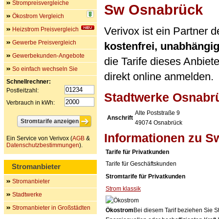
Strompreisvergleiche
Sw Osnabrück
Ökostrom Vergleich
Verivox ist ein Partner
Heizstrom Preisvergleich
Gewerbe Preisvergleich
kostenfrei, unabhängi
Gewerbekunden-Angebote
die Tarife dieses Anbiet
So einfach wechseln Sie
direkt online anmelden.
Schnellrechner:
Postleitzahl:
Stadtwerke Osnabr
Verbrauch in kWh:
Alte Poststraße 9
Anschrift
49074
Osnabrück
Informationen zu 
Ein Service von Verivox (
AGB
&
Datenschutzbestimmungen
).
Tarife für Privatkunden
Tarife für Geschäftskunden
Stromanbieter
Stromtarife für Privatkunden
Stromanbieter
Strom klassik
Stadtwerke
Stromanbieter in Großstädten
Ökostrom
Bei diesem Tarif beziehen Sie S