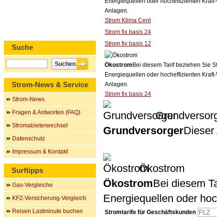
Energiequellen oder hocheffizienten Kraf
Anlagen.
Strom Klima Cent
Strom fix basis 24
Strom fix basis 12
Suche
Ökostrom
Bei diesem Tarif beziehen Sie S
Energiequellen oder hocheffizienten Kraf
Strom-News & Service
Anlagen.
Strom fix basis 24
Strom-News
Fragen & Antworten (FAQ)
Grundversor
Stromabieterwechsel
Grundversorger
Dieser 
Datenschutz
Impressum & Kontakt
Ökostrom
Surftipps
Ökostrom
Bei diesem Ta
Gas-Vergleiche
Energiequellen oder ho
KFZ-Versicherung-Vergleich
Reisen Lastminute buchen
Stromtarife für Geschäftskunden