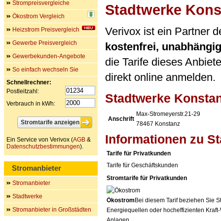
Strompreisvergleiche
Stadtwerke Kons
Ökostrom Vergleich
Verivox ist ein Partner
Heizstrom Preisvergleich
Gewerbe Preisvergleich
kostenfrei, unabhängi
Gewerbekunden-Angebote
die Tarife dieses Anbiet
So einfach wechseln Sie
direkt online anmelden.
Schnellrechner:
Postleitzahl:
Stadtwerke Konst
Verbrauch in kWh:
Max-Stromeyerstr.21-29
Anschrift
78467
Konstanz
Informationen zu S
Ein Service von Verivox (
AGB
&
Datenschutzbestimmungen
).
Tarife für Privatkunden
Tarife für Geschäftskunden
Stromanbieter
Stromtarife für Privatkunden
Stromanbieter
Stadtwerke
Ökostrom
Bei diesem Tarif beziehen Sie S
Stromanbieter in Großstädten
Energiequellen oder hocheffizienten Kraf
Anlagen.