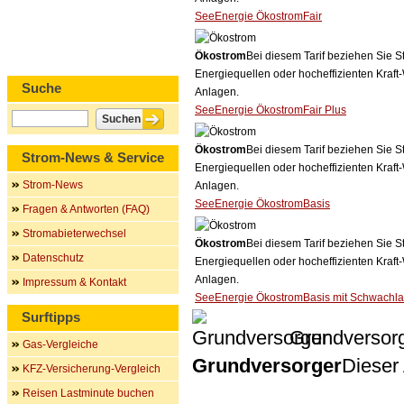
SeeEnergie ÖkostromFair
Ökostrom
Bei diesem Tarif beziehen Sie S
Energiequellen oder hocheffizienten Kraf
Suche
Anlagen.
SeeEnergie ÖkostromFair Plus
Ökostrom
Bei diesem Tarif beziehen Sie S
Strom-News & Service
Energiequellen oder hocheffizienten Kraf
Strom-News
Anlagen.
SeeEnergie ÖkostromBasis
Fragen & Antworten (FAQ)
Stromabieterwechsel
Ökostrom
Bei diesem Tarif beziehen Sie S
Datenschutz
Energiequellen oder hocheffizienten Kraf
Anlagen.
Impressum & Kontakt
SeeEnergie ÖkostromBasis mit Schwachla
Surftipps
Grundversor
Gas-Vergleiche
Grundversorger
Dieser 
KFZ-Versicherung-Vergleich
Reisen Lastminute buchen