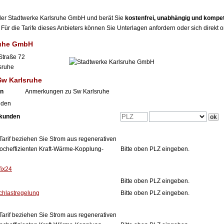
r der Stadtwerke Karlsruhe GmbH und berät Sie
kostenfrei, unabhängig und kompe
Für die Tarife dieses Anbieters können Sie Unterlagen anfordern oder sich direkt 
ruhe GmbH
Straße 72
sruhe
Sw Karlsruhe
en
Anmerkungen zu Sw Karlsruhe
nden
tkunden
Tarif beziehen Sie Strom aus regenerativen
ocheffizienten Kraft-Wärme-Kopplung-
Bitte oben PLZ eingeben.
fix24
Bitte oben PLZ eingeben.
chlastregelung
Bitte oben PLZ eingeben.
Tarif beziehen Sie Strom aus regenerativen