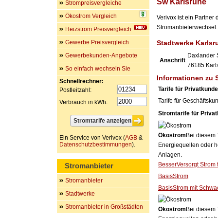
Sw Karlsruhe
Strompreisvergleiche
Ökostrom Vergleich
Verivox ist ein Partne
Stromanbieterwechsel. 
Heizstrom Preisvergleich
Gewerbe Preisvergleich
Stadtwerke Karls
Gewerbekunden-Angebote
Daxlander 
Anschrift
76185
Karl
So einfach wechseln Sie
Informationen zu 
Schnellrechner:
Tarife für Privatkund
Postleitzahl:
Tarife für Geschäftsku
Verbrauch in kWh:
Stromtarife für Priva
Ökostrom
Bei diesem 
Ein Service von Verivox (
AGB
&
Datenschutzbestimmungen
).
Energiequellen oder h
Anlagen.
BesserVersorgt Strom 
Stromanbieter
BasisStrom
Stromanbieter
BasisStrom mit Schwa
Stadtwerke
Stromanbieter in Großstädten
Ökostrom
Bei diesem 