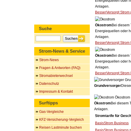
Energiequellen oder h
Anlagen.
BesserVersorgt Strom 
Ökostrom
Bei diesem 
Suche
Energiequellen oder h
Anlagen.
BesserVersorgt Strom f
Strom-News & Service
Ökostrom
Bei diesem 
Strom-News
Energiequellen oder h
Anlagen.
Fragen & Antworten (FAQ)
BesserVersorgt Strom 
Stromabieterwechsel
Gru
Datenschutz
Grundversorger
Dieser
Impressum & Kontakt
Ökostrom
Surftipps
Ökostrom
Bei diesem T
Anlagen.
Gas-Vergleiche
Stromtarife für Gesc
KFZ-Versicherung-Vergleich
BasisStrom Business
Reisen Lastminute buchen
BasisStrom Business 