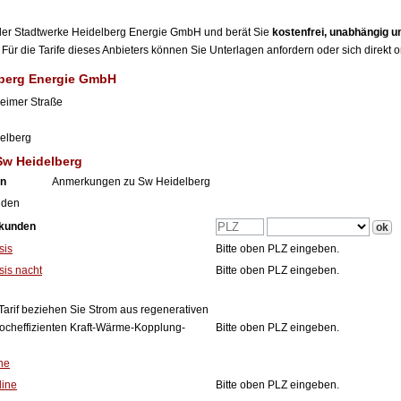
r der Stadtwerke Heidelberg Energie GmbH und berät Sie
kostenfrei, unabhängig 
Für die Tarife dieses Anbieters können Sie Unterlagen anfordern oder sich direkt 
lberg Energie GmbH
heimer Straße
elberg
Sw Heidelberg
en
Anmerkungen zu Sw Heidelberg
nden
tkunden
sis
Bitte oben PLZ eingeben.
is nacht
Bitte oben PLZ eingeben.
Tarif beziehen Sie Strom aus regenerativen
ocheffizienten Kraft-Wärme-Kopplung-
Bitte oben PLZ eingeben.
ne
line
Bitte oben PLZ eingeben.