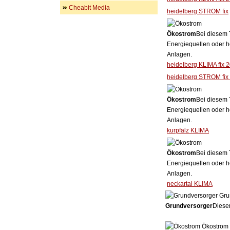
Cheabit Media
heidelberg STROM fix
Ökostrom
Bei diesem 
Energiequellen oder h
Anlagen.
heidelberg KLIMA fix 
heidelberg STROM fix
Ökostrom
Bei diesem 
Energiequellen oder h
Anlagen.
kurpfalz KLIMA
Ökostrom
Bei diesem 
Energiequellen oder h
Anlagen.
neckartal KLIMA
Gru
Grundversorger
Dieser
Ökostrom