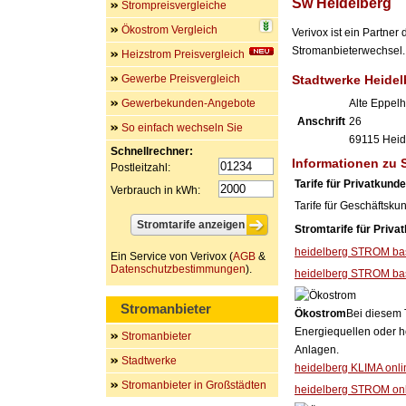
Sw Heidelberg
Strompreisvergleiche
Ökostrom Vergleich
Verivox ist ein Partne
Stromanbieterwechsel. 
Heizstrom Preisvergleich
Gewerbe Preisvergleich
Stadtwerke Heide
Gewerbekunden-Angebote
Alte Eppel
Anschrift
26
So einfach wechseln Sie
69115
Heid
Schnellrechner:
Informationen zu 
Postleitzahl:
Tarife für Privatkund
Verbrauch in kWh:
Tarife für Geschäftsku
Stromtarife für Priva
heidelberg STROM ba
Ein Service von Verivox (
AGB
&
Datenschutzbestimmungen
).
heidelberg STROM bas
Stromanbieter
Ökostrom
Bei diesem 
Energiequellen oder h
Stromanbieter
Anlagen.
Stadtwerke
heidelberg KLIMA onli
Stromanbieter in Großstädten
heidelberg STROM on