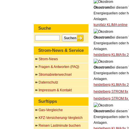
Ökostrom
Bei diesem 
Energiequellen oder h
Anlagen.
kurpfalz KLIMA online
Suche
Ökostrom
Bei diesem 
Energiequellen oder h
Anlagen.
Strom-News & Service
heidelberg KLIMA fix 
Strom-News
Fragen & Antworten (FAQ)
Ökostrom
Bei diesem 
Energiequellen oder h
Stromabieterwechsel
Anlagen.
Datenschutz
heidelberg KLIMA fix 
Impressum & Kontakt
heidelberg STROM fix
heidelberg STROM fix
Surftipps
Gas-Vergleiche
Ökostrom
Bei diesem 
Energiequellen oder h
KFZ-Versicherung-Vergleich
Anlagen.
Reisen Lastminute buchen
heidelberg KLIMA fix 