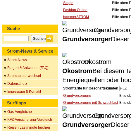
Single
Bitte oben 
Fashion Online
Bitte oben 
hammerSTROM
Bitte oben 
Suche
Grundversor
Grundversorger
Dieser 
Strom-News & Service
Strom-News
Ökostrom
Fragen & Antworten (FAQ)
Ökostrom
Bei diesem Ta
Stromabieterwechsel
Energiequellen oder ho
Datenschutz
Stromtarife für Geschäftskunden
Impressum & Kontakt
Grundversorgung
Bitte 
Surftipps
Grundversorgung mit Schwachlast
Bitte 
Gas-Vergleiche
Grundversor
KFZ-Versicherung-Vergleich
Grundversorger
Dieser 
Reisen Lastminute buchen