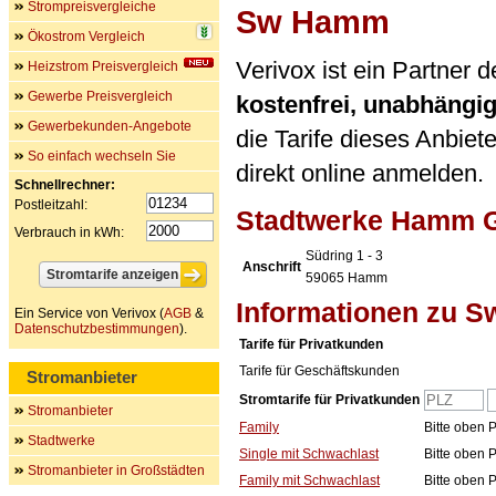
Strompreisvergleiche
Sw Hamm
Ökostrom Vergleich
Verivox ist ein Partne
Heizstrom Preisvergleich
Gewerbe Preisvergleich
kostenfrei, unabhängi
Gewerbekunden-Angebote
die Tarife dieses Anbiet
So einfach wechseln Sie
direkt online anmelden.
Schnellrechner:
Postleitzahl:
Stadtwerke Hamm
Verbrauch in kWh:
Südring 1 - 3
Anschrift
59065
Hamm
Informationen zu 
Ein Service von Verivox (
AGB
&
Datenschutzbestimmungen
).
Tarife für Privatkunden
Tarife für Geschäftskunden
Stromanbieter
Stromtarife für Privatkunden
Stromanbieter
Family
Bitte oben 
Stadtwerke
Single mit Schwachlast
Bitte oben 
Stromanbieter in Großstädten
Family mit Schwachlast
Bitte oben 