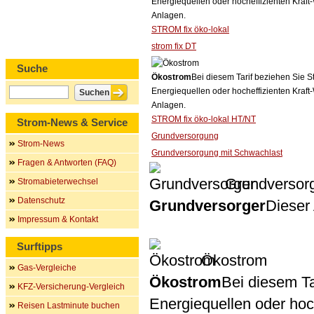
Energiequellen oder hocheffizienten Kraf
Anlagen.
STROM fix öko-lokal
strom fix DT
Suche
Ökostrom
Bei diesem Tarif beziehen Sie S
Energiequellen oder hocheffizienten Kraf
Anlagen.
STROM fix öko-lokal HT/NT
Strom-News & Service
Grundversorgung
Strom-News
Grundversorgung mit Schwachlast
Fragen & Antworten (FAQ)
Grundversor
Stromabieterwechsel
Datenschutz
Grundversorger
Dieser 
Impressum & Kontakt
Surftipps
Ökostrom
Gas-Vergleiche
Ökostrom
Bei diesem Ta
KFZ-Versicherung-Vergleich
Energiequellen oder ho
Reisen Lastminute buchen