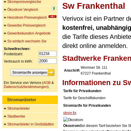
Strompreisvergleiche
Sw Frankenthal
Ökostrom Vergleich
Verivox ist ein Partner
Heizstrom Preisvergleich
Gewerbe Preisvergleich
kostenfrei, unabhängi
Gewerbekunden-Angebote
die Tarife dieses Anbiet
So einfach wechseln Sie
direkt online anmelden.
Schnellrechner:
Postleitzahl:
Stadtwerke Franke
Verbrauch in kWh:
Wormser Str. 111
Anschrift
67227
Frankenthal
Informationen zu S
Ein Service von Verivox (
AGB
&
Datenschutzbestimmungen
).
Tarife für Privatkunden
Tarife für Geschäftskunden
Stromanbieter
Stromtarife für Privatkunden
Stromanbieter
strom fix
Stadtwerke
Stromanbieter in Großstädten
Ökostrom
Bei diesem Tarif beziehen Sie S