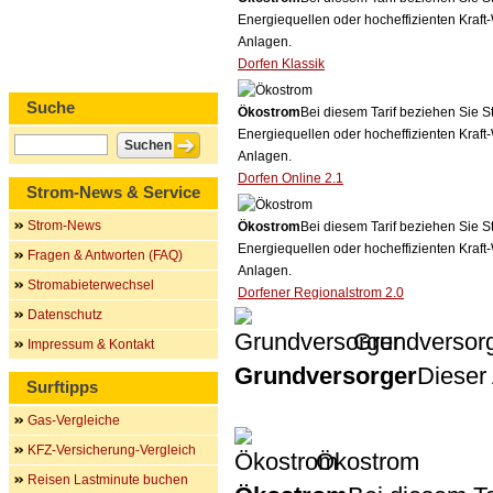
Energiequellen oder hocheffizienten Kraf
Anlagen.
Dorfen Klassik
Suche
Ökostrom
Bei diesem Tarif beziehen Sie S
Energiequellen oder hocheffizienten Kraf
Anlagen.
Dorfen Online 2.1
Strom-News & Service
Strom-News
Ökostrom
Bei diesem Tarif beziehen Sie S
Energiequellen oder hocheffizienten Kraf
Fragen & Antworten (FAQ)
Anlagen.
Stromabieterwechsel
Dorfener Regionalstrom 2.0
Datenschutz
Grundversor
Impressum & Kontakt
Grundversorger
Dieser 
Surftipps
Gas-Vergleiche
KFZ-Versicherung-Vergleich
Ökostrom
Reisen Lastminute buchen