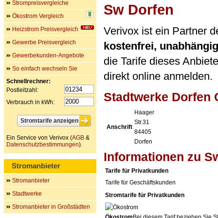
Strompreisvergleiche
Sw Dorfen
Ökostrom Vergleich
Verivox ist ein Partner
Heizstrom Preisvergleich
Gewerbe Preisvergleich
kostenfrei, unabhängi
Gewerbekunden-Angebote
die Tarife dieses Anbiet
So einfach wechseln Sie
direkt online anmelden.
Schnellrechner:
Postleitzahl:
Stadtwerke Dorfen
Verbrauch in kWh:
Haager
Str.31
Anschrift
84405
Ein Service von Verivox (
AGB
&
Dorfen
Datenschutzbestimmungen
).
Informationen zu S
Stromanbieter
Tarife für Privatkunden
Stromanbieter
Tarife für Geschäftskunden
Stadtwerke
Stromtarife für Privatkunden
Stromanbieter in Großstädten
Ökostrom
Bei diesem Tarif beziehen Sie S