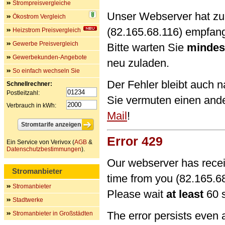
Strompreisvergleiche
Unser Webserver hat zu 
Ökostrom Vergleich
(82.165.68.116) empfan
Heizstrom Preisvergleich
Gewerbe Preisvergleich
Bitte warten Sie
mindes
Gewerbekunden-Angebote
neu zuladen.
So einfach wechseln Sie
Der Fehler bleibt auch 
Schnellrechner:
Postleitzahl:
Sie vermuten einen and
Verbrauch in kWh:
Mail
!
Error 429
Ein Service von Verivox (
AGB
&
Datenschutzbestimmungen
).
Our webserver has recei
Stromanbieter
time from you (82.165.68
Stromanbieter
Please wait
at least
60 s
Stadtwerke
The error persists even 
Stromanbieter in Großstädten