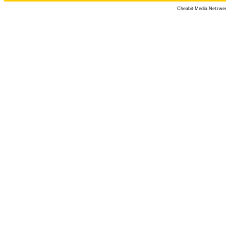
Cheabit Media Netzwe