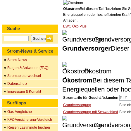
Ökostrom
Bei diesem Tarif beziehen Sie S
Energiequellen oder hocheffizienten Kraf
Anlagen.
EWG Öko Plus
Suche
Grundversor
Grundversorger
Dieser 
Strom-News & Service
Strom-News
Fragen & Antworten (FAQ)
Ökostrom
Stromabieterwechsel
Ökostrom
Bei diesem Ta
Datenschutz
Energiequellen oder ho
Impressum & Kontakt
Stromtarife für Geschäftskunden
Surftipps
Grundversorgung
Bitte 
Gas-Vergleiche
Grundversorgung mit Schwachlast
Bitte 
KFZ-Versicherung-Vergleich
Grundversor
Reisen Lastminute buchen