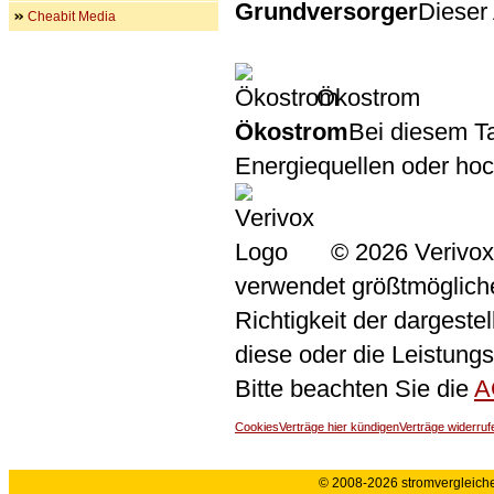
Grundversorger
Dieser 
Cheabit Media
Ökostrom
Ökostrom
Bei diesem Ta
Energiequellen oder ho
© 2026 Verivox
verwendet größtmögliche 
Richtigkeit der dargeste
diese oder die Leistungs
Bitte beachten Sie die
A
Cookies
Verträge hier kündigen
Verträge widerruf
© 2008-2026 stromvergleiche.