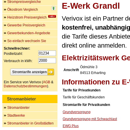
Strompreisvergleiche
E-Werk Grandl
Ökostrom Vergleich
Verivox ist ein Partner 
Heizstrom Preisvergleich
Gewerbe Preisvergleich
kostenfrei, unabhängi
Gewerbekunden-Angebote
die Tarife dieses Anbiet
So einfach wechseln Sie
direkt online anmelden.
Schnellrechner:
Postleitzahl:
Elektrizitätswerk G
Verbrauch in kWh:
Ödmühle 3
Anschrift
84513
Erharting
Informationen zu E
Ein Service von Verivox (
AGB
&
Datenschutzbestimmungen
).
Tarife für Privatkunden
Tarife für Geschäftskunden
Stromanbieter
Stromtarife für Privatkunden
Stromanbieter
Grundversorgung
Stadtwerke
Grundversorgung mit Schwachlast
Stromanbieter in Großstädten
EWG Plus