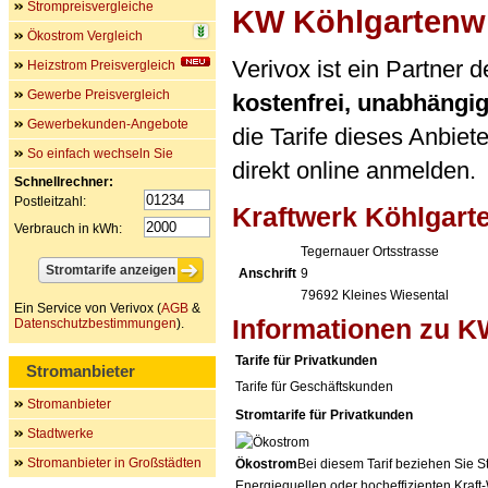
Strompreisvergleiche
KW Köhlgartenw
Ökostrom Vergleich
Verivox ist ein Partner
Heizstrom Preisvergleich
Gewerbe Preisvergleich
kostenfrei, unabhängi
Gewerbekunden-Angebote
die Tarife dieses Anbiet
So einfach wechseln Sie
direkt online anmelden.
Schnellrechner:
Postleitzahl:
Kraftwerk Köhlgar
Verbrauch in kWh:
Tegernauer Ortsstrasse
Anschrift
9
79692
Kleines Wiesental
Ein Service von Verivox (
AGB
&
Informationen zu K
Datenschutzbestimmungen
).
Tarife für Privatkunden
Stromanbieter
Tarife für Geschäftskunden
Stromanbieter
Stromtarife für Privatkunden
Stadtwerke
Stromanbieter in Großstädten
Ökostrom
Bei diesem Tarif beziehen Sie S
Energiequellen oder hocheffizienten Kraf