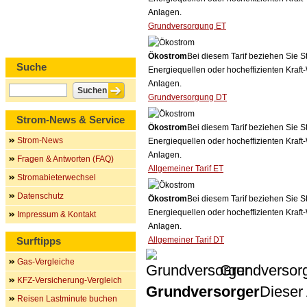
Anlagen.
Grundversorgung ET
Ökostrom
Bei diesem Tarif beziehen Sie S
Suche
Energiequellen oder hocheffizienten Kraf
Anlagen.
Grundversorgung DT
Strom-News & Service
Ökostrom
Bei diesem Tarif beziehen Sie S
Strom-News
Energiequellen oder hocheffizienten Kraf
Anlagen.
Fragen & Antworten (FAQ)
Allgemeiner Tarif ET
Stromabieterwechsel
Datenschutz
Ökostrom
Bei diesem Tarif beziehen Sie S
Energiequellen oder hocheffizienten Kraf
Impressum & Kontakt
Anlagen.
Surftipps
Allgemeiner Tarif DT
Gas-Vergleiche
Grundversor
KFZ-Versicherung-Vergleich
Grundversorger
Dieser 
Reisen Lastminute buchen