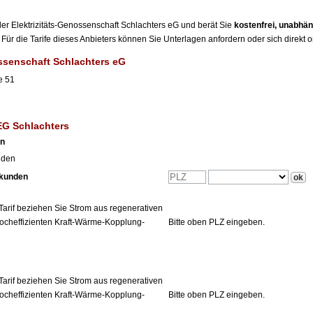
 der Elektrizitäts-Genossenschaft Schlachters eG und berät Sie
kostenfrei, unabhä
Für die Tarife dieses Anbieters können Sie Unterlagen anfordern oder sich direkt 
ossenschaft Schlachters eG
e 51
l
EG Schlachters
en
nden
tkunden
Tarif beziehen Sie Strom aus regenerativen
ocheffizienten Kraft-Wärme-Kopplung-
Bitte oben PLZ eingeben.
Tarif beziehen Sie Strom aus regenerativen
ocheffizienten Kraft-Wärme-Kopplung-
Bitte oben PLZ eingeben.