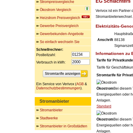
EG Schlachters
Strompreisvergleiche
Ökostrom Vergleich
Verivox ist ein Partner
Stromanbieterwechsel. 
Heizstrom Preisvergleich
Gewerbe Preisvergleich
Elektrizitäts-Gen
Gewerbekunden-Angebote
Hauptstraß
Anschrift
88138
So einfach wechseln Sie
Sigmarszel
Schnellrechner:
Informationen zu 
Postleitzahl:
Tarife für Privatkund
Verbrauch in kWh:
Tarife für Geschäftsku
Stromtarife für Priva
Ein Service von Verivox (
AGB
&
Datenschutzbestimmungen
).
Ökostrom
Bei diesem 
Energiequellen oder h
Anlagen.
Stromanbieter
Standard
Stromanbieter
Stadtwerke
Ökostrom
Bei diesem 
Energiequellen oder h
Stromanbieter in Großstädten
Anlagen.