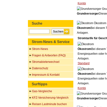
Kombi
Gru
Grundversorger
Dieser
Suche
Ökostrom
Ökostrom
Bei diesem T
Anlagen.
Stromtarife für Gesc
Strom-News & Service
Strom-News
Ökostrom
Bei diesem 
Energiequellen oder h
Fragen & Antworten (FAQ)
Anlagen.
Stromabieterwechsel
Standard
Datenschutz
Ökostrom
Bei diesem 
Impressum & Kontakt
Energiequellen oder h
Anlagen.
Surftipps
Kombi
Gas-Vergleiche
Gru
KFZ-Versicherung-Vergleich
Grundversorger
Dieser
Reisen Lastminute buchen