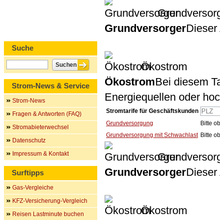
Grundversor
Grundversorger
Dieser 
Suche
Ökostrom
Ökostrom
Bei diesem Ta
Strom-News & Service
Energiequellen oder ho
Strom-News
Stromtarife für Geschäftskunden
Fragen & Antworten (FAQ)
Grundversorgung
Bitte 
Stromabieterwechsel
Grundversorgung mit Schwachlast
Bitte 
Datenschutz
Impressum & Kontakt
Grundversor
Grundversorger
Dieser 
Surftipps
Gas-Vergleiche
KFZ-Versicherung-Vergleich
Ökostrom
Reisen Lastminute buchen