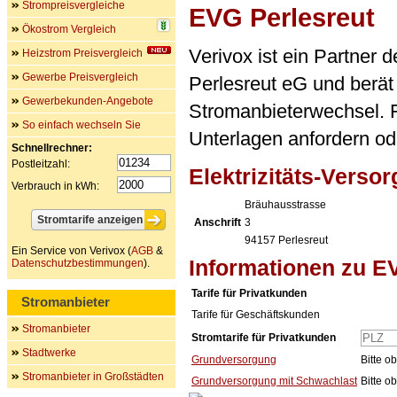
Strompreisvergleiche
EVG Perlesreut
Ökostrom Vergleich
Verivox ist ein Partner 
Heizstrom Preisvergleich
Gewerbe Preisvergleich
Perlesreut eG und berät
Gewerbekunden-Angebote
Stromanbieterwechsel. F
So einfach wechseln Sie
Unterlagen anfordern ode
Schnellrechner:
Postleitzahl:
Elektrizitäts-Vers
Verbrauch in kWh:
Bräuhausstrasse
Anschrift
3
94157
Perlesreut
Ein Service von Verivox (
AGB
&
Informationen zu E
Datenschutzbestimmungen
).
Tarife für Privatkunden
Stromanbieter
Tarife für Geschäftskunden
Stromanbieter
Stromtarife für Privatkunden
Stadtwerke
Grundversorgung
Bitte o
Stromanbieter in Großstädten
Grundversorgung mit Schwachlast
Bitte o