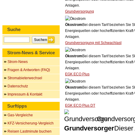
Anlagen.
Grundversorgung
Ökostrom
Bei diesem Tarif beziehen Sie S
Suche
Energiequellen oder hocheffizienten Kraf
Anlagen.
Grundversorgung mit Schwachlast
Strom-News & Service
Ökostrom
Bei diesem Tarif beziehen Sie S
Strom-News
Energiequellen oder hocheffizienten Kraf
Anlagen.
Fragen & Antworten (FAQ)
EGK ECO Plus
Stromabieterwechsel
Datenschutz
Ökostrom
Bei diesem Tarif beziehen Sie S
Energiequellen oder hocheffizienten Kraf
Impressum & Kontakt
Anlagen.
Surftipps
EGK ECO Plus DT
Gas-Vergleiche
Grundversor
KFZ-Versicherung-Vergleich
Grundversorger
Dieser 
Reisen Lastminute buchen