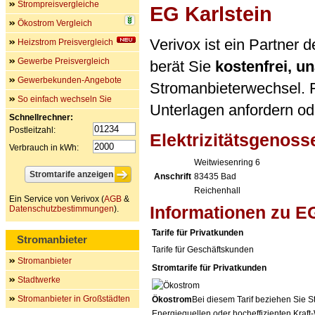
Strompreisvergleiche
EG Karlstein
Ökostrom Vergleich
Verivox ist ein Partner 
Heizstrom Preisvergleich
Gewerbe Preisvergleich
berät Sie
kostenfrei, 
Gewerbekunden-Angebote
Stromanbieterwechsel. F
So einfach wechseln Sie
Unterlagen anfordern ode
Schnellrechner:
Postleitzahl:
Elektrizitätsgenoss
Verbrauch in kWh:
Weitwiesenring 6
Anschrift
83435
Bad
Reichenhall
Ein Service von Verivox (
AGB
&
Informationen zu EG
Datenschutzbestimmungen
).
Tarife für Privatkunden
Stromanbieter
Tarife für Geschäftskunden
Stromanbieter
Stromtarife für Privatkunden
Stadtwerke
Stromanbieter in Großstädten
Ökostrom
Bei diesem Tarif beziehen Sie S
Energiequellen oder hocheffizienten Kraf