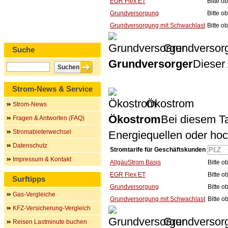
EGR Flex ET
Bitte o
Grundversorgung
Bitte o
Grundversorgung mit Schwachlast
Bitte o
Grundversor
Suche
Grundversorger
Dieser 
Strom-News & Service
Ökostrom
Strom-News
Ökostrom
Bei diesem Ta
Fragen & Antworten (FAQ)
Stromabieterwechsel
Energiequellen oder ho
Datenschutz
Stromtarife für Geschäftskunden
Impressum & Kontakt
AllgäuStrom Basis
Bitte 
EGR Flex ET
Bitte 
Surftipps
Grundversorgung
Bitte 
Gas-Vergleiche
Grundversorgung mit Schwachlast
Bitte 
KFZ-Versicherung-Vergleich
Grundversor
Reisen Lastminute buchen