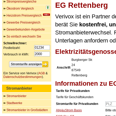
Strompreisvergleiche
EG Rettenberg
Ökostrom Vergleich
Verivox ist ein Partner 
Heizstrom Preisvergleich
Gewerbe Preisvergleich
berät Sie
kostenfrei, 
Gewerbekunden-Angebote
Stromanbieterwechsel. F
So einfach wechseln Sie
Unterlagen anfordern ode
Schnellrechner:
Postleitzahl:
Elektrizitätsgenos
Verbrauch in kWh:
Burgberger Str.
24
Anschrift
87549
Ein Service von Verivox (
AGB
&
Rettenberg
Datenschutzbestimmungen
).
Informationen zu E
Stromanbieter
Tarife für Privatkunden
Stromanbieter
Tarife für Geschäftskunden
Stadtwerke
Stromtarife für Privatkunden
Stromanbieter in Großstädten
AllgäuStrom Basis
Bitte o