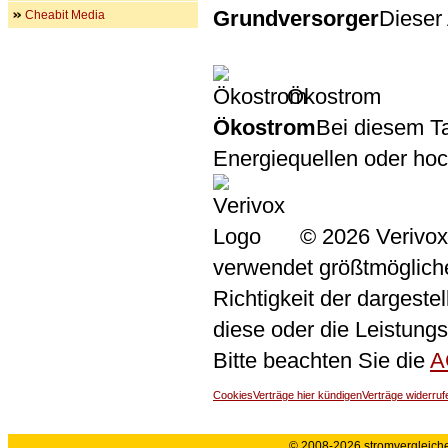
Grundversorger
Dieser 
Cheabit Media
Ökostrom
Ökostrom
Bei diesem Ta
Energiequellen oder ho
© 2026 Verivox
verwendet größtmögliche 
Richtigkeit der dargeste
diese oder die Leistungs
Bitte beachten Sie die
A
Cookies
Verträge hier kündigen
Verträge widerruf
© 2008-2026 stromvergleiche.