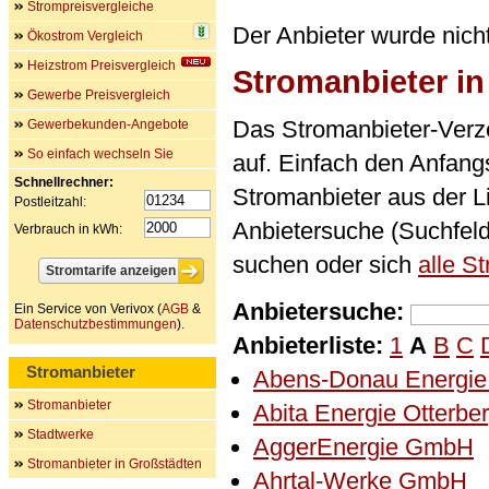
Strompreisvergleiche
Der Anbieter wurde nich
Ökostrom Vergleich
Heizstrom Preisvergleich
Stromanbieter i
Gewerbe Preisvergleich
Das Stromanbieter-Verze
Gewerbekunden-Angebote
So einfach wechseln Sie
auf. Einfach den Anfan
Schnellrechner:
Stromanbieter aus der L
Postleitzahl:
Anbietersuche (Suchfel
Verbrauch in kWh:
suchen oder sich
alle S
Anbietersuche:
Ein Service von Verivox (
AGB
&
Datenschutzbestimmungen
).
Anbieterliste:
1
A
B
C
Stromanbieter
Abens-Donau Energi
Stromanbieter
Abita Energie Otterb
Stadtwerke
AggerEnergie GmbH
Stromanbieter in Großstädten
Ahrtal-Werke GmbH