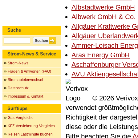
Albstadtwerke GmbH
Albwerk GmbH & Co.
Allgäuer Kraftwerke 
Suche
Allgäuer Überlandwe
Ammer-Loisach Ener
Strom-News & Service
Aras Energy GmbH
Aschaffenburger Ver
Strom-News
Fragen & Antworten (FAQ)
AVU Aktiengesellscha
Stromabieterwechsel
Datenschutz
Impressum & Kontakt
© 2026 Verivox
verwendet größtmögliche 
Surftipps
Richtigkeit der dargeste
Gas-Vergleiche
diese oder die Leistungs
KFZ-Versicherung-Vergleich
Reisen Lastminute buchen
Bitte beachten Sie die
A