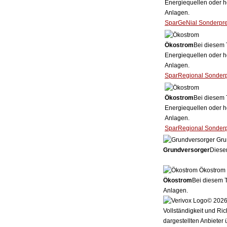
Energiequellen oder h
Anlagen.
SparGeNial Sonderpr
Ökostrom
Bei diesem 
Energiequellen oder h
Anlagen.
SparRegional Sonder
Ökostrom
Bei diesem 
Energiequellen oder h
Anlagen.
SparRegional Sonder
Gru
Grundversorger
Dieser
Ökostrom
Ökostrom
Bei diesem T
Anlagen.
© 2026 
Vollständigkeit und Ric
dargestellten Anbieter