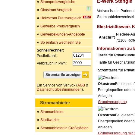
E-Werk Stengle
Strompreisvergleiche
Ökostrom Vergleich
Verivox ist ein Partne
Stromanbieterwechsel. 
Heizstrom Preisvergleich
Gewerbe Preisvergleich
Elektrizitätswerk
Gewerbekunden-Angebote
Niedere-Au
Anschrift
72108
Rott
So einfach wechseln Sie
Informationen zu 
Schnellrechner:
Tarife für Privatkund
Postleitzahl:
Tarife für Geschäftsku
Verbrauch in kWh:
Stromtarife für Priva
Ökostrom
Bei diesem 
Ein Service von Verivox (
AGB
&
Datenschutzbestimmungen
).
Energiequellen oder h
Anlagen.
Grundversorgung
Stromanbieter
Stromanbieter
Ökostrom
Bei diesem 
Stadtwerke
Energiequellen oder h
Anlagen.
Stromanbieter in Großstädten
Grundversorgung mit 