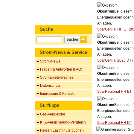
Ökostrom
Bei diesem 
Energiequellen oder h
Anlagen.
Suche
SparGeNial HH ET 20
Ökostrom
Bei diesem 
Energiequellen oder h
Strom-News & Service
Anlagen.
SparGeNial 2026 DT (
Strom-News
Fragen & Antworten (FAQ)
Ökostrom
Bei diesem 
Stromabieterwechsel
Energiequellen oder h
Datenschutz
Anlagen.
SparRegional HH ET
Impressum & Kontakt
Surftipps
Ökostrom
Bei diesem 
Energiequellen oder h
Gas-Vergleiche
Anlagen.
KFZ-Versicherung-Vergleich
SparRegional HH DT
Gru
Reisen Lastminute buchen