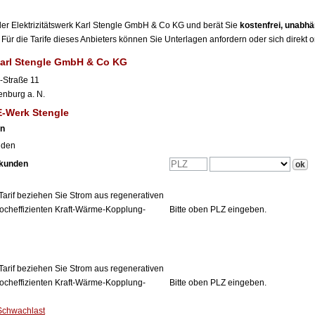
r der Elektrizitätswerk Karl Stengle GmbH & Co KG und berät Sie
kostenfrei, unabh
Für die Tarife dieses Anbieters können Sie Unterlagen anfordern oder sich direkt 
 Karl Stengle GmbH & Co KG
-Straße 11
enburg a. N.
E-Werk Stengle
en
nden
tkunden
Tarif beziehen Sie Strom aus regenerativen
ocheffizienten Kraft-Wärme-Kopplung-
Bitte oben PLZ eingeben.
Tarif beziehen Sie Strom aus regenerativen
ocheffizienten Kraft-Wärme-Kopplung-
Bitte oben PLZ eingeben.
Schwachlast