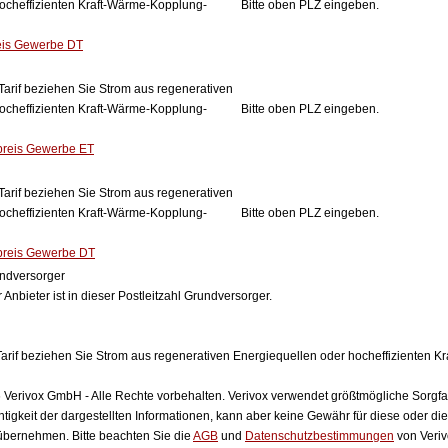
ocheffizienten Kraft-Wärme-Kopplung-
Bitte oben PLZ eingeben.
eis Gewerbe DT
Tarif beziehen Sie Strom aus regenerativen
ocheffizienten Kraft-Wärme-Kopplung-
Bitte oben PLZ eingeben.
preis Gewerbe ET
Tarif beziehen Sie Strom aus regenerativen
ocheffizienten Kraft-Wärme-Kopplung-
Bitte oben PLZ eingeben.
preis Gewerbe DT
ndversorger
 Anbieter ist in dieser Postleitzahl Grundversorger.
arif beziehen Sie Strom aus regenerativen Energiequellen oder hocheffizienten 
Verivox GmbH - Alle Rechte vorbehalten. Verivox verwendet größtmögliche Sorgfalt 
htigkeit der dargestellten Informationen, kann aber keine Gewähr für diese oder die
 übernehmen. Bitte beachten Sie die
AGB
und
Datenschutzbestimmungen
von Veriv