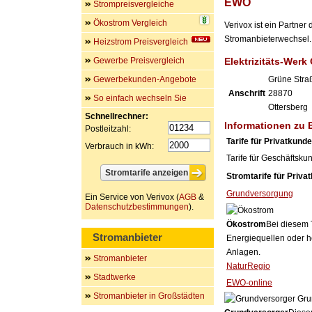
EWO
Strompreisvergleiche
Ökostrom Vergleich
Verivox ist ein Partner
Stromanbieterwechsel. 
Heizstrom Preisvergleich
Gewerbe Preisvergleich
Elektrizitäts-Werk
Gewerbekunden-Angebote
Grüne Stra
Anschrift
28870
So einfach wechseln Sie
Ottersberg
Schnellrechner:
Informationen zu
Postleitzahl:
Tarife für Privatkund
Verbrauch in kWh:
Tarife für Geschäftsku
Stromtarife für Priva
Grundversorgung
Ein Service von Verivox (
AGB
&
Datenschutzbestimmungen
).
Ökostrom
Bei diesem 
Stromanbieter
Energiequellen oder h
Anlagen.
Stromanbieter
NaturRegio
Stadtwerke
EWO-online
Stromanbieter in Großstädten
Gru