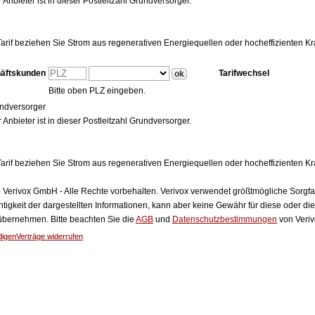
 Anbieter ist in dieser Postleitzahl Grundversorger.
arif beziehen Sie Strom aus regenerativen Energiequellen oder hocheffizienten 
häftskunden
Tarifwechsel
Bitte oben PLZ eingeben.
ndversorger
 Anbieter ist in dieser Postleitzahl Grundversorger.
arif beziehen Sie Strom aus regenerativen Energiequellen oder hocheffizienten 
Verivox GmbH - Alle Rechte vorbehalten. Verivox verwendet größtmögliche Sorgfalt 
htigkeit der dargestellten Informationen, kann aber keine Gewähr für diese oder die
 übernehmen. Bitte beachten Sie die
AGB
und
Datenschutzbestimmungen
von Veriv
digen
Verträge widerrufen