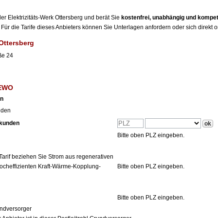
 der Elektrizitäts-Werk Ottersberg und berät Sie
kostenfrei, unabhängig und kompe
Für die Tarife dieses Anbieters können Sie Unterlagen anfordern oder sich direkt 
 Ottersberg
ße 24
 EWO
en
nden
tkunden
Bitte oben PLZ eingeben.
Tarif beziehen Sie Strom aus regenerativen
ocheffizienten Kraft-Wärme-Kopplung-
Bitte oben PLZ eingeben.
Bitte oben PLZ eingeben.
ndversorger