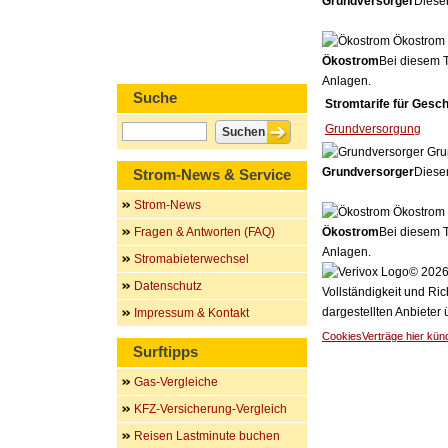
Grundversorger
Dieser
Ökostrom
Ökostrom
Bei diesem T
Anlagen.
Suche
Stromtarife für Gesc
Grundversorgung
Gru
Grundversorger
Dieser
Strom-News & Service
Strom-News
Ökostrom
Fragen & Antworten (FAQ)
Ökostrom
Bei diesem T
Anlagen.
Stromabieterwechsel
© 2026 
Datenschutz
Vollständigkeit und Ric
dargestellten Anbieter
Impressum & Kontakt
Cookies
Verträge hier kün
Surftipps
Gas-Vergleiche
KFZ-Versicherung-Vergleich
Reisen Lastminute buchen