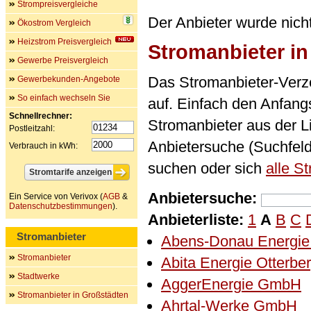
Strompreisvergleiche
Der Anbieter wurde nich
Ökostrom Vergleich
Heizstrom Preisvergleich
Stromanbieter i
Gewerbe Preisvergleich
Das Stromanbieter-Verze
Gewerbekunden-Angebote
So einfach wechseln Sie
auf. Einfach den Anfan
Schnellrechner:
Stromanbieter aus der L
Postleitzahl:
Anbietersuche (Suchfel
Verbrauch in kWh:
suchen oder sich
alle S
Anbietersuche:
Ein Service von Verivox (
AGB
&
Datenschutzbestimmungen
).
Anbieterliste:
1
A
B
C
Stromanbieter
Abens-Donau Energi
Stromanbieter
Abita Energie Otterb
Stadtwerke
AggerEnergie GmbH
Stromanbieter in Großstädten
Ahrtal-Werke GmbH