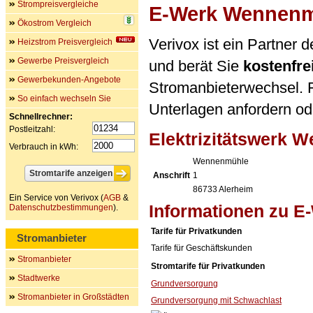
Strompreisvergleiche
E-Werk Wennen
Ökostrom Vergleich
Verivox ist ein Partner
Heizstrom Preisvergleich
Gewerbe Preisvergleich
und berät Sie
kostenfre
Gewerbekunden-Angebote
Stromanbieterwechsel. F
So einfach wechseln Sie
Unterlagen anfordern ode
Schnellrechner:
Postleitzahl:
Elektrizitätswerk
Verbrauch in kWh:
Wennenmühle
Anschrift
1
86733
Alerheim
Ein Service von Verivox (
AGB
&
Informationen zu 
Datenschutzbestimmungen
).
Tarife für Privatkunden
Stromanbieter
Tarife für Geschäftskunden
Stromanbieter
Stromtarife für Privatkunden
Stadtwerke
Grundversorgung
Stromanbieter in Großstädten
Grundversorgung mit Schwachlast