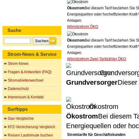
Ökostrom
Bei diesem Tarif beziehen Sie S
Energiequellen oder hocheffizienten Kraf
Anlagen.
Wörnitzstrom ÖKO
Suche
Ökostrom
Bei diesem Tarif beziehen Sie S
Energiequellen oder hocheffizienten Kraf
Anlagen.
Strom-News & Service
Wörnitzstrom Zwei-Tarifzähler ÖKO
Strom-News
Grundversor
Fragen & Antworten (FAQ)
Stromabieterwechsel
Grundversorger
Dieser 
Datenschutz
Impressum & Kontakt
Ökostrom
Surftipps
Ökostrom
Bei diesem Ta
Gas-Vergleiche
Energiequellen oder ho
KFZ-Versicherung-Vergleich
Stromtarife für Geschäftskunden
Reisen Lastminute buchen