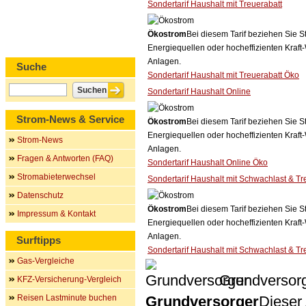
Sondertarif Haushalt mit Treuerabatt
Ökostrom
Bei diesem Tarif beziehen Sie S
Energiequellen oder hocheffizienten Kraf
Anlagen.
Suche
Sondertarif Haushalt mit Treuerabatt Öko
Sondertarif Haushalt Online
Strom-News & Service
Ökostrom
Bei diesem Tarif beziehen Sie S
Energiequellen oder hocheffizienten Kraf
Strom-News
Anlagen.
Fragen & Antworten (FAQ)
Sondertarif Haushalt Online Öko
Stromabieterwechsel
Sondertarif Haushalt mit Schwachlast & Tr
Datenschutz
Ökostrom
Bei diesem Tarif beziehen Sie S
Impressum & Kontakt
Energiequellen oder hocheffizienten Kraf
Anlagen.
Surftipps
Sondertarif Haushalt mit Schwachlast & Tr
Gas-Vergleiche
Grundversor
KFZ-Versicherung-Vergleich
Reisen Lastminute buchen
Grundversorger
Dieser 