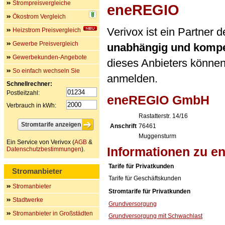
Strompreisvergleiche
eneREGIO
Ökostrom Vergleich
Verivox ist ein Partne
Heizstrom Preisvergleich
Gewerbe Preisvergleich
unabhängig und kompe
Gewerbekunden-Angebote
dieses Anbieters können 
So einfach wechseln Sie
anmelden.
Schnellrechner:
Postleitzahl:
eneREGIO GmbH
Verbrauch in kWh:
Rastatterstr. 14/16
Anschrift
76461
Muggensturm
Ein Service von Verivox (
AGB
&
Informationen zu 
Datenschutzbestimmungen
).
Tarife für Privatkunden
Stromanbieter
Tarife für Geschäftskunden
Stromanbieter
Stromtarife für Privatkunden
Stadtwerke
Grundversorgung
Stromanbieter in Großstädten
Grundversorgung mit Schwachlast