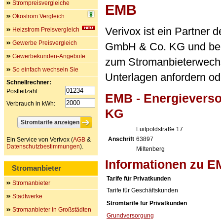
Strompreisvergleiche
EMB
Ökostrom Vergleich
Verivox ist ein Partner
Heizstrom Preisvergleich
Gewerbe Preisvergleich
GmbH & Co. KG und be
Gewerbekunden-Angebote
zum Stromanbieterwechse
So einfach wechseln Sie
Unterlagen anfordern ode
Schnellrechner:
Postleitzahl:
EMB - Energieverso
Verbrauch in kWh:
KG
Luitpoldstraße 17
Anschrift
63897
Ein Service von Verivox (
AGB
&
Datenschutzbestimmungen
).
Miltenberg
Informationen zu 
Stromanbieter
Tarife für Privatkunden
Stromanbieter
Tarife für Geschäftskunden
Stadtwerke
Stromtarife für Privatkunden
Stromanbieter in Großstädten
Grundversorgung