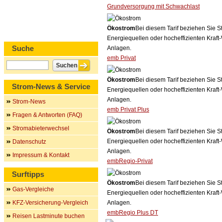
Grundversorgung mit Schwachlast
Ökostrom
Bei diesem Tarif beziehen Sie S
Energiequellen oder hocheffizienten Kraf
Suche
Anlagen.
emb Privat
Ökostrom
Bei diesem Tarif beziehen Sie S
Strom-News & Service
Energiequellen oder hocheffizienten Kraf
Anlagen.
Strom-News
emb Privat Plus
Fragen & Antworten (FAQ)
Stromabieterwechsel
Ökostrom
Bei diesem Tarif beziehen Sie S
Energiequellen oder hocheffizienten Kraf
Datenschutz
Anlagen.
Impressum & Kontakt
embRegio-Privat
Surftipps
Ökostrom
Bei diesem Tarif beziehen Sie S
Gas-Vergleiche
Energiequellen oder hocheffizienten Kraf
KFZ-Versicherung-Vergleich
Anlagen.
embRegio Plus DT
Reisen Lastminute buchen